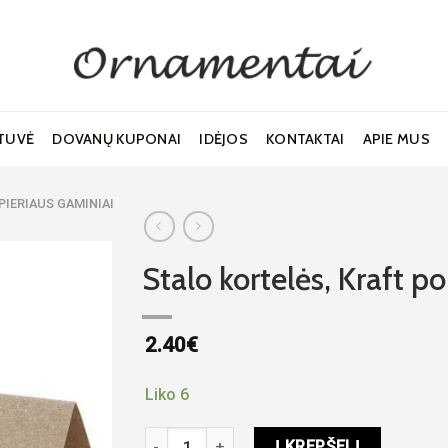
TUVĖ
DOVANŲ KUPONAI
IDĖJOS
KONTAKTAI
APIE MUS
PIERIAUS GAMINIAI
Stalo kortelės, Kraft p
2.40
€
Noriu!
Liko 6
produkto kiekis: Stalo kortelės, Kraft popier
Į KREPŠELĮ