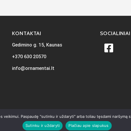
KONTAKTAI
SOCIALINIAI
Gedimino g. 15, Kaunas
+370 630 20570
info@ornamentai.lt
s veikimui. Paspaudę "sutinku ir uždaryti" arba toliau tęsdami naršymą 
Sutinku ir uždaryti
Plačiau apie slapukus
ta
iKiwi.lt
Visos teisės priklauso Ornamentai.lt © 2026
Privatumo p