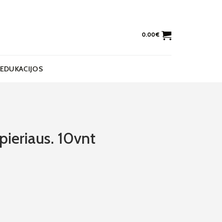
0.00
€
EDUKACIJOS
opieriaus. 10vnt
iaus. 10vnt