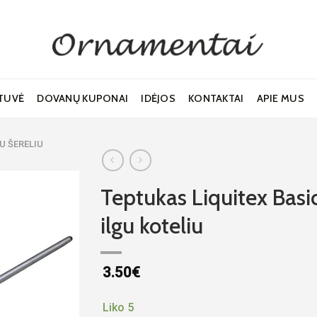
TUVĖ
DOVANŲ KUPONAI
IDĖJOS
KONTAKTAI
APIE MUS
U ŠERELIU
Teptukas Liquitex Basic
ilgu koteliu
Noriu!
3.50
€
Liko 5