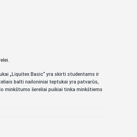
tetinis Round Nr.8 ilgu koteliu
elei.
kai „Liquitex Basic“ yra skirti studentams ir
iais balti nailoniniai teptukai yra patvarūs,
nio minkštumo šereliai puikiai tinka minkštiems