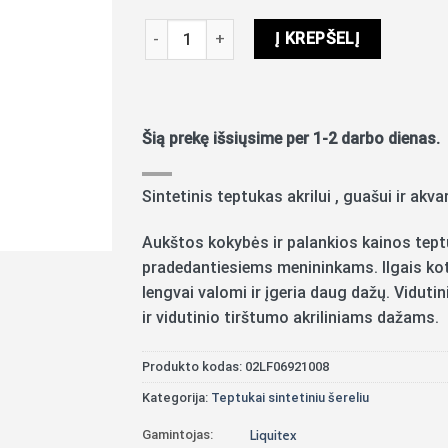
produkto kiekis: Teptukas Liquitex Basics sin
Į KREPŠELĮ
Šią prekę išsiųsime per 1-2 darbo dienas.
Sintetinis teptukas akrilui , guašui ir akvar
Aukštos kokybės ir palankios kainos teptu
pradedantiesiems menininkams. Ilgais kotel
lengvai valomi ir įgeria daug dažų. Viduti
ir vidutinio tirštumo akriliniams dažams.
Produkto kodas:
02LF06921008
Kategorija:
Teptukai sintetiniu šereliu
Gamintojas:
Liquitex