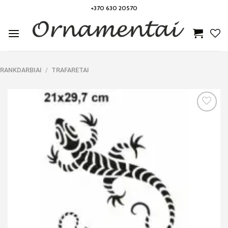
Skip
+370 630 20570
to
content
RANKDARBIAI
/
TRAFARETAI
Noriu!