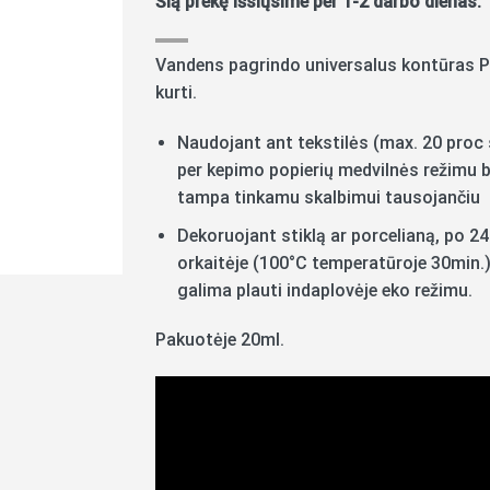
Šią prekę išsiųsime per 1-2 darbo dienas.
Vandens pagrindo universalus kontūras Pe
kurti.
Naudojant ant tekstilės (max. 20 proc 
per kepimo popierių medvilnės režimu 
tampa tinkamu skalbimui tausojančiu 
Dekoruojant stiklą ar porcelianą, po 2
orkaitėje (100°C temperatūroje 30min.)
galima plauti indaplovėje eko režimu.
Pakuotėje 20ml.