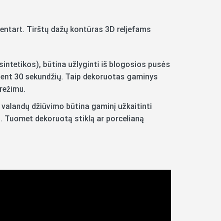
ntart. Tirštų dažų kontūras 3D reljefams
sintetikos), būtina užlyginti iš blogosios pusės
bent 30 sekundžių. Taip dekoruotas gaminys
režimu.
4 valandų džiūvimo būtina gaminį užkaitinti
. Tuomet dekoruotą stiklą ar porcelianą