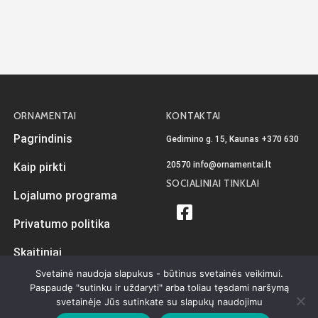
ORNAMENTAI
KONTAKTAI
Pagrindinis
Gedimino g. 15, Kaunas
+370 630
20570
info@ornamentai.lt
Kaip pirkti
SOCIALINIAI TINKLAI
Lojalumo programa
Privatumo politika
Skaitiniai
Svetainė naudoja slapukus - būtinus svetainės veikimui.
Paspaudę "sutinku ir uždaryti" arba toliau tęsdami naršymą
svetainėje Jūs sutinkate su slapukų naudojimu
Sukurta
iKiwi.lt
Visos teisės priklauso Ornamentai.lt © 2026