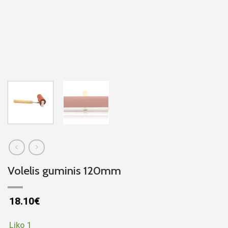
Volelis guminis 120mm
18.10
€
Liko 1