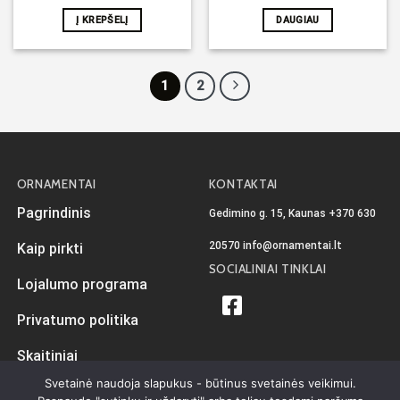
Į KREPŠELĮ
DAUGIAU
1
2
ORNAMENTAI
KONTAKTAI
Pagrindinis
Gedimino g. 15, Kaunas
+370 630
20570
info@ornamentai.lt
Kaip pirkti
SOCIALINIAI TINKLAI
Lojalumo programa
Privatumo politika
Skaitiniai
Svetainė naudoja slapukus - būtinus svetainės veikimui.