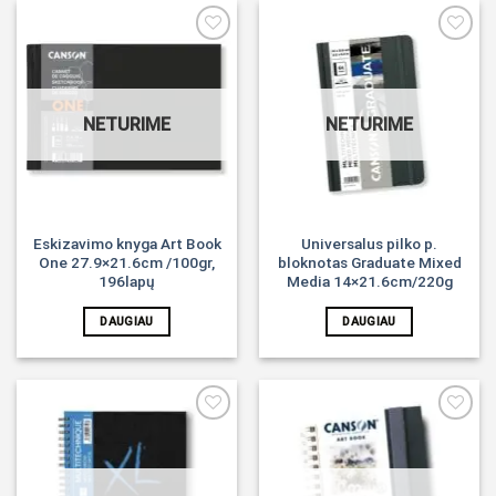
Noriu!
Noriu!
NETURIME
NETURIME
Eskizavimo knyga Art Book
Universalus pilko p.
One 27.9×21.6cm /100gr,
bloknotas Graduate Mixed
196lapų
Media 14×21.6cm/220g
DAUGIAU
DAUGIAU
Noriu!
Noriu!