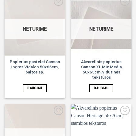
Noriu!
Noriu!
NETURIME
NETURIME
Popierius pastelei Canson
Akvarelinis popierius
Ingres Vidalon 50x65cm,
Canson XL MIx Media
baltos sp.
50x65cm, vidutinės
tekstūros
DAUGIAU
DAUGIAU
Noriu!
Noriu!