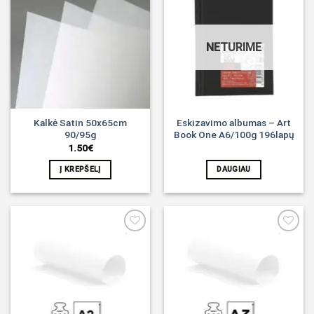
Noriu!
Noriu!
NETURIME
Kalkė Satin 50x65cm
Eskizavimo albumas – Art
90/95g
Book One A6/100g 196lapų
1.50
€
Į KREPŠELĮ
DAUGIAU
Noriu!
Noriu!