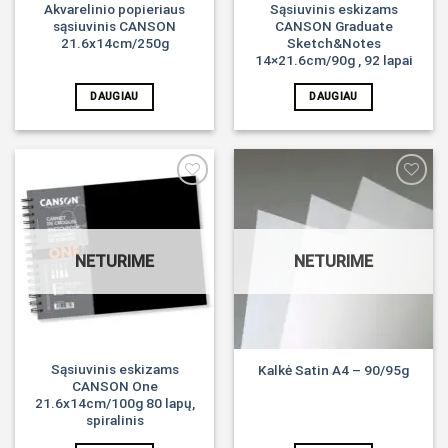
Akvarelinio popieriaus
Sąsiuvinis eskizams
sąsiuvinis CANSON
CANSON Graduate
21.6x14cm/250g
Sketch&Notes
14×21.6cm/90g , 92 lapai
DAUGIAU
DAUGIAU
Noriu!
Noriu!
NETURIME
NETURIME
Sąsiuvinis eskizams
Kalkė Satin A4 – 90/95g
CANSON One
21.6x14cm/100g 80 lapų,
spiralinis