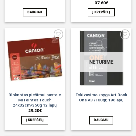
37.60
€
DAUGIAU
Į KREPŠELĮ
Noriu!
Noriu!
NETURIME
Bloknotas piešimui pastele
Eskizavimo knyga Art Book
MiTeintes Touch
One A3 /100gr, 196lapų
24x32cm/350g 12 lapų
29.20
€
Į KREPŠELĮ
DAUGIAU