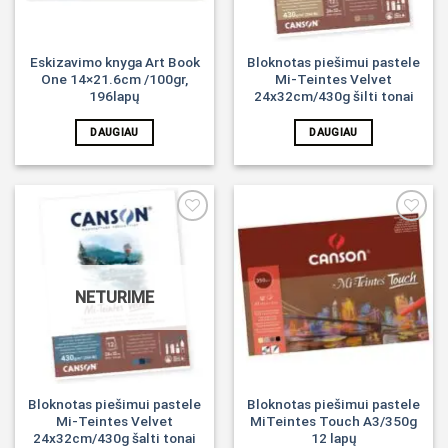
Eskizavimo knyga Art Book
Bloknotas piešimui pastele
One 14×21.6cm /100gr,
Mi-Teintes Velvet
196lapų
24x32cm/430g šilti tonai
DAUGIAU
DAUGIAU
Noriu!
Noriu!
NETURIME
Bloknotas piešimui pastele
Bloknotas piešimui pastele
Mi-Teintes Velvet
MiTeintes Touch A3/350g
24x32cm/430g šalti tonai
12 lapų