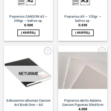
Popierius CANSON A2 –
Popierius A3 – 120gr. –
200gr. – baltos sp.
baltos sp.
0.50
€
0.35
€
Į KREPŠELĮ
Į KREPŠELĮ
Noriu!
Noriu!
NETURIME
Eskizavimo albumas Canson
Popierius akrilo dažams
Art Book One – A5
Canson Figueras 50x65cm
4.00
€