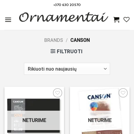
Skip
+370 630 20570
to
content
BRANDS
/
CANSON
FILTRUOTI
Noriu!
Noriu!
NETURIME
NETURIME