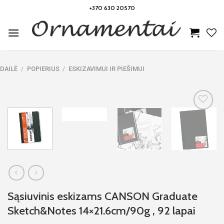
Skip
+370 630 20570
to
content
DAILĖ
/
POPIERIUS
/
ESKIZAVIMUI IR PIEŠIMUI
Noriu!
Sąsiuvinis eskizams CANSON Graduate
Sketch&Notes 14×21.6cm/90g , 92 lapai