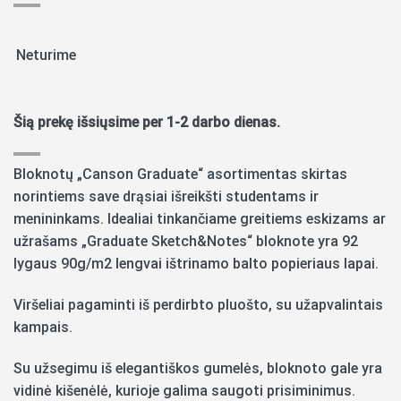
Neturime
Šią prekę išsiųsime per 1-2 darbo dienas.
Bloknotų „Canson Graduate“ asortimentas skirtas
norintiems save drąsiai išreikšti studentams ir
menininkams. Idealiai tinkančiame greitiems eskizams ar
užrašams „Graduate Sketch&Notes“ bloknote yra 92
lygaus 90g/m2 lengvai ištrinamo balto popieriaus lapai.
Viršeliai pagaminti iš perdirbto pluošto, su užapvalintais
kampais.
Su užsegimu iš elegantiškos gumelės, bloknoto gale yra
vidinė kišenėlė, kurioje galima saugoti prisiminimus.