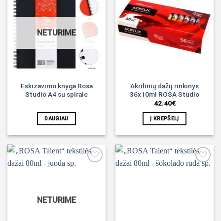
Noriu!
Noriu!
NETURIME
Eskizavimo knyga Rosa
Akrilinių dažų rinkinys
Studio A4 su spirale
36x10ml ROSA Studio
42.40
€
DAUGIAU
Į KREPŠELĮ
Noriu!
Noriu!
NETURIME