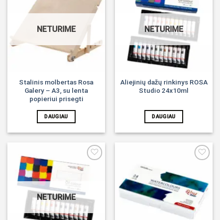
Noriu!
Noriu!
NETURIME
NETURIME
Stalinis molbertas Rosa
Aliejinių dažų rinkinys ROSA
Galery – A3, su lenta
Studio 24x10ml
popieriui prisegti
DAUGIAU
DAUGIAU
Noriu!
Noriu!
NETURIME