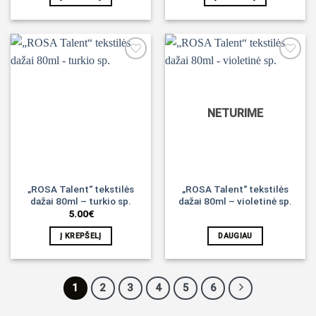
Noriu!
Noriu!
NETURIME
„ROSA Talent“ tekstilės
„ROSA Talent“ tekstilės
dažai 80ml – turkio sp.
dažai 80ml – violetinė sp.
5.00
€
Į KREPŠELĮ
DAUGIAU
1
2
3
4
5
6