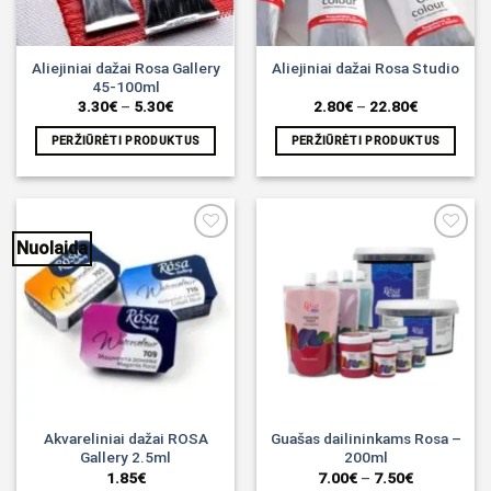
Aliejiniai dažai Rosa Gallery
Aliejiniai dažai Rosa Studio
45-100ml
Price
Price
3.30
€
–
5.30
€
2.80
€
–
22.80
€
range:
range:
3.30€
2.80€
PERŽIŪRĖTI PRODUKTUS
PERŽIŪRĖTI PRODUKTUS
through
through
5.30€
22.80€
Nuolaida
Noriu!
Noriu!
Akvareliniai dažai ROSA
Guašas dailininkams Rosa –
Gallery 2.5ml
200ml
Price
1.85
€
7.00
€
–
7.50
€
range: