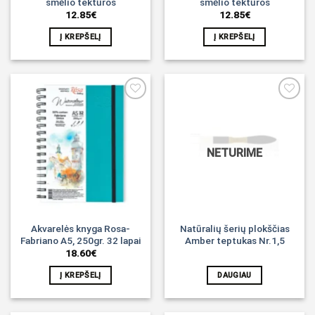
smėlio tektūros
smėlio tektūros
12.85
€
12.85
€
Į KREPŠELĮ
Į KREPŠELĮ
Noriu!
Noriu!
NETURIME
Akvarelės knyga Rosa-
Natūralių šerių plokščias
Fabriano A5, 250gr. 32 lapai
Amber teptukas Nr.1,5
18.60
€
Į KREPŠELĮ
DAUGIAU