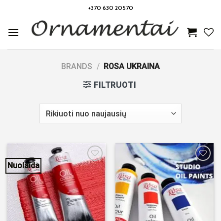
Skip
+370 630 20570
to
content
BRANDS
/
ROSA UKRAINA
FILTRUOTI
Nuolaida
Noriu!
Noriu!