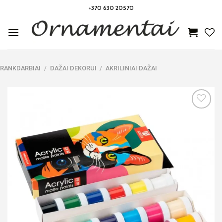
Skip
+370 630 20570
to
content
RANKDARBIAI
/
DAŽAI DEKORUI
/
AKRILINIAI DAŽAI
Noriu!