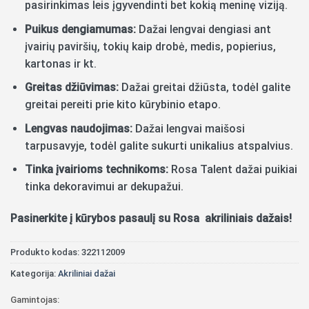
pasirinkimas leis įgyvendinti bet kokią meninę viziją.
Puikus dengiamumas:
Dažai lengvai dengiasi ant
įvairių paviršių, tokių kaip drobė, medis, popierius,
kartonas ir kt.
Greitas džiūvimas:
Dažai greitai džiūsta, todėl galite
greitai pereiti prie kito kūrybinio etapo.
Lengvas naudojimas:
Dažai lengvai maišosi
tarpusavyje, todėl galite sukurti unikalius atspalvius.
Tinka įvairioms technikoms:
Rosa Talent dažai puikiai
tinka dekoravimui ar dekupažui.
Pasinerkite į kūrybos pasaulį su Rosa akriliniais dažais!
Produkto kodas:
322112009
Kategorija:
Akriliniai dažai
Gamintojas: