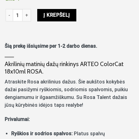
produkto kiekis: Akriliniai dažai Arteo matiniai 10ml x18sp.
Į KREPŠELĮ
Šią prekę išsiųsime per 1-2 darbo dienas.
Akrilinių matinių dažų rinkinys ARTEO ColorCat
18x10ml ROSA.
Atraskite Rosa akrilinius dažus. Šie aukštos kokybės
dažai pasižymi ryškiomis, sodriomis spalvomis, puikiu
dengiamumu ir ilgaamžiškumu. Su Rosa Talent dažais
jūsų kūrybinės idėjos taps realybe!
Privalumai:
Ryškios ir sodrios spalvos:
Platus spalvų