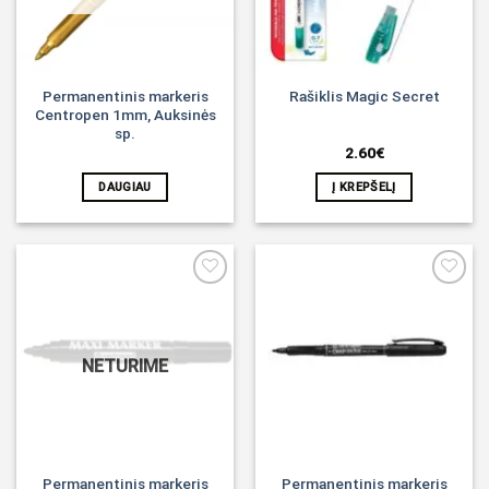
Permanentinis markeris
Rašiklis Magic Secret
Centropen 1mm, Auksinės
sp.
2.60
€
DAUGIAU
Į KREPŠELĮ
Noriu!
Noriu!
NETURIME
Permanentinis markeris
Permanentinis markeris