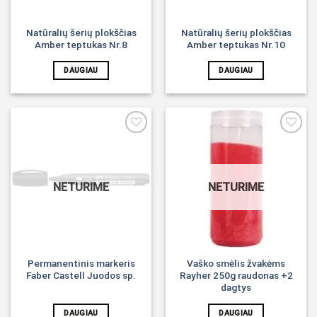
Natūralių šerių plokščias
Natūralių šerių plokščias
Amber teptukas Nr.8
Amber teptukas Nr.10
DAUGIAU
DAUGIAU
Noriu!
Noriu!
NETURIME
NETURIME
Permanentinis markeris
Vaško smėlis žvakėms
Faber Castell Juodos sp.
Rayher 250g raudonas +2
dagtys
DAUGIAU
DAUGIAU