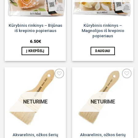
Kūrybinis rinkinys – Bijūnas
Kūrybinis rinkinys –
iš krepinio popieriaus
Magnolijos iš krepinio
popieriaus
6.50
€
Į KREPŠELĮ
DAUGIAU
Noriu!
Noriu!
NETURIME
NETURIME
Akvarelinis, ožkos šerių
Akvarelinis, ožkos šerių