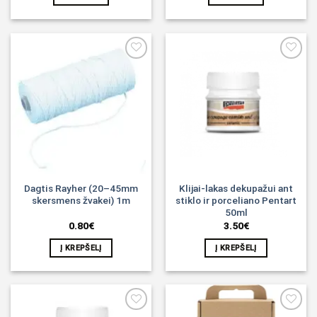
Noriu!
Noriu!
Dagtis Rayher (20–45mm
Klijai-lakas dekupažui ant
skersmens žvakei) 1m
stiklo ir porceliano Pentart
50ml
0.80
€
3.50
€
Į KREPŠELĮ
Į KREPŠELĮ