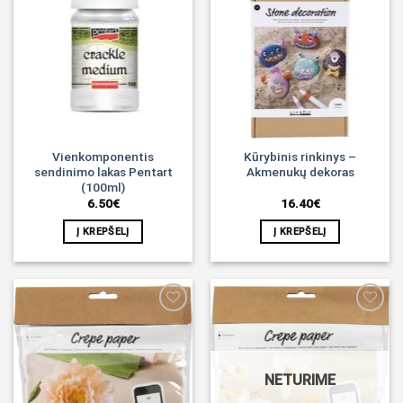
Noriu!
Noriu!
Vienkomponentis
Kūrybinis rinkinys –
sendinimo lakas Pentart
Akmenukų dekoras
(100ml)
6.50
€
16.40
€
Į KREPŠELĮ
Į KREPŠELĮ
Noriu!
Noriu!
NETURIME