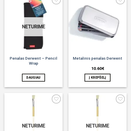
Noriu!
Noriu!
NETURIME
Penalas Derwent – Pencil
Metalinis penalas Derwent
Wrap
10.60
€
DAUGIAU
Į KREPŠELĮ
Noriu!
Noriu!
NETURIME
NETURIME