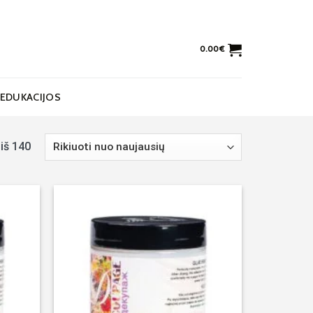
0.00
€
EDUKACIJOS
iš 140
Noriu!
Noriu!