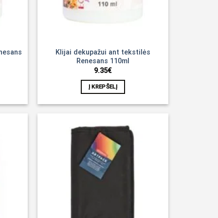
enesans
Klijai dekupažui ant tekstilės
Renesans 110ml
9.35
€
Į KREPŠELĮ
Noriu!
Noriu!