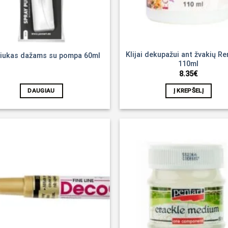
Klijai dekupažui ant žvakių R
liukas dažams su pompa 60ml
110ml
8.35
€
DAUGIAU
Į KREPŠELĮ
Noriu!