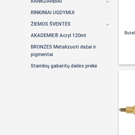
RANKDARBIAI
RINKINIAI UGDYMUI
ŽIEMOS ŠVENTĖS
Bute
AKADEMIE® Acryl 120ml
BRONZES Metalizuoti dažai ir
pigmentai
Stambių gabaritų dailės prekė