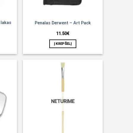
 lakas
Penalas Derwent – Art Pack
11.50
€
Į KREPŠELĮ
Noriu!
Noriu!
NETURIME