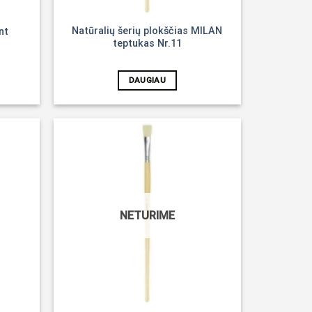
Natūralių šerių plokščias MILAN
nt
teptukas Nr.11
DAUGIAU
Noriu!
Noriu!
NETURIME