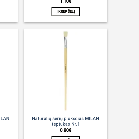
1.10
€
Į KREPŠELĮ
Noriu!
Noriu!
MILAN
Natūralių šerių plokščias MILAN
teptukas Nr.1
0.80
€