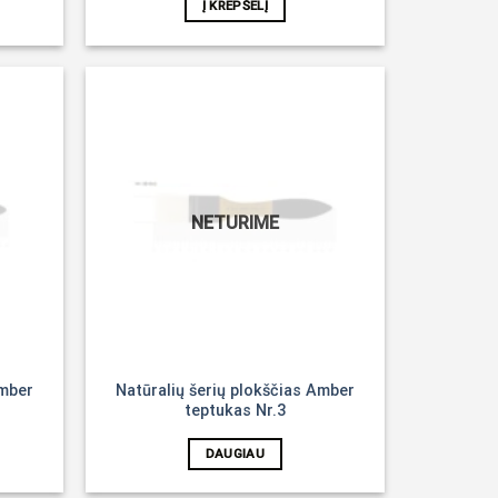
Į KREPŠELĮ
Noriu!
Noriu!
NETURIME
Amber
Natūralių šerių plokščias Amber
teptukas Nr.3
DAUGIAU