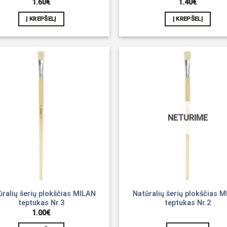
1.60
€
1.40
€
Į KREPŠELĮ
Į KREPŠELĮ
Noriu!
NETURIME
ūralių šerių plokščias MILAN
Natūralių šerių plokščias 
teptukas Nr.3
teptukas Nr.2
1.00
€