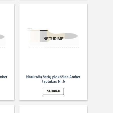
Noriu!
Noriu!
NETURIME
Amber
Natūralių šerių plokščias Amber
teptukas Nr.6
DAUGIAU