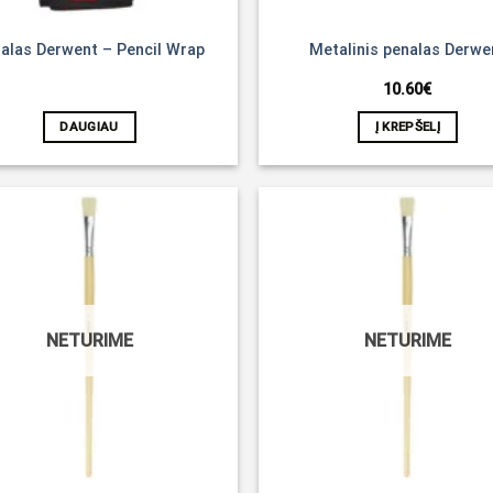
alas Derwent – Pencil Wrap
Metalinis penalas Derwe
10.60
€
DAUGIAU
Į KREPŠELĮ
Noriu!
NETURIME
NETURIME