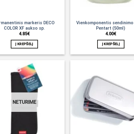
rmanentinis markeris DECO
Vienkomponentis sendinimo
COLOR XF aukso sp.
Pentart (50ml)
4.85
€
4.00
€
Į KREPŠELĮ
Į KREPŠELĮ
Noriu!
NETURIME