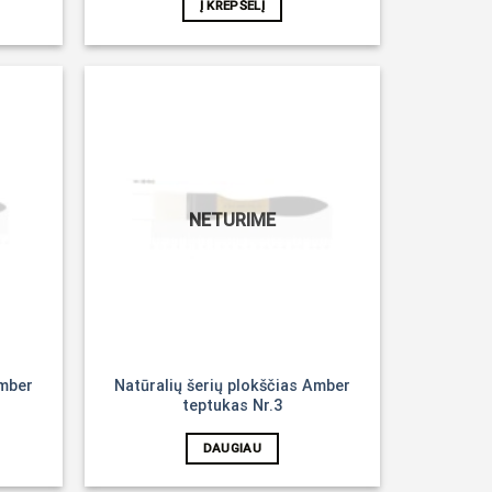
Į KREPŠELĮ
Noriu!
Noriu!
NETURIME
Amber
Natūralių šerių plokščias Amber
teptukas Nr.3
DAUGIAU