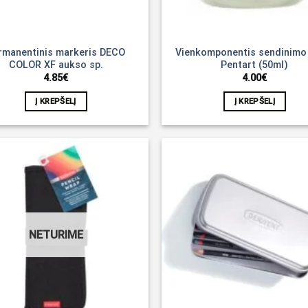
rmanentinis markeris DECO
Vienkomponentis sendinimo
COLOR XF aukso sp.
Pentart (50ml)
4.85
€
4.00
€
Į KREPŠELĮ
Į KREPŠELĮ
Noriu!
NETURIME