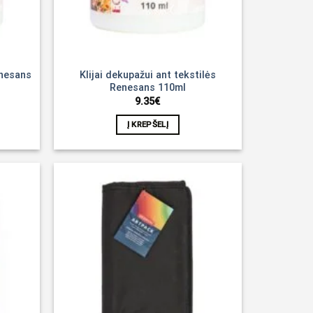
enesans
Klijai dekupažui ant tekstilės
Renesans 110ml
9.35
€
Į KREPŠELĮ
Noriu!
Noriu!