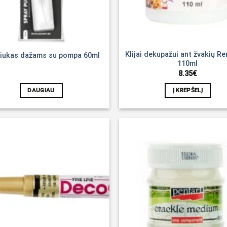
Klijai dekupažui ant žvakių R
liukas dažams su pompa 60ml
110ml
8.35
€
DAUGIAU
Į KREPŠELĮ
Noriu!