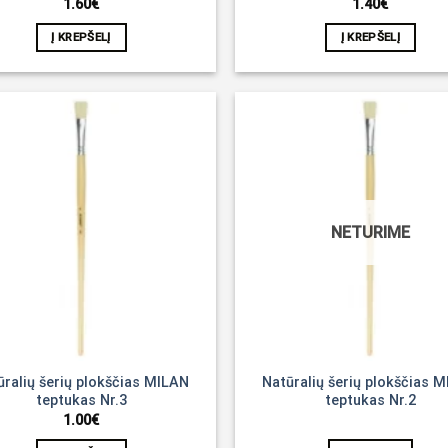
1.60
€
1.40
€
Į KREPŠELĮ
Į KREPŠELĮ
Noriu!
NETURIME
ūralių šerių plokščias MILAN
Natūralių šerių plokščias 
teptukas Nr.3
teptukas Nr.2
1.00
€