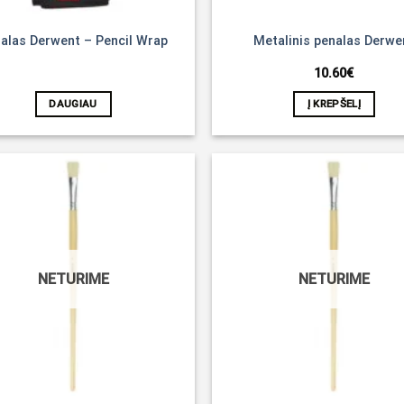
alas Derwent – Pencil Wrap
Metalinis penalas Derwe
10.60
€
DAUGIAU
Į KREPŠELĮ
Noriu!
NETURIME
NETURIME