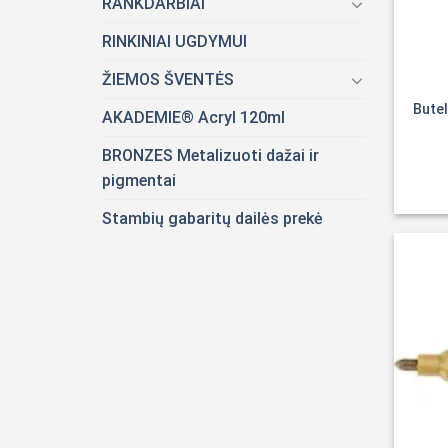
RANKDARBIAI
RINKINIAI UGDYMUI
ŽIEMOS ŠVENTĖS
Bute
AKADEMIE® Acryl 120ml
BRONZES Metalizuoti dažai ir
pigmentai
Stambių gabaritų dailės prekė