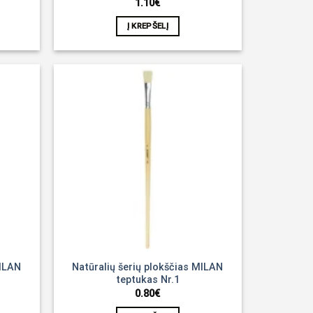
1.10
€
Į KREPŠELĮ
Noriu!
Noriu!
MILAN
Natūralių šerių plokščias MILAN
teptukas Nr.1
0.80
€