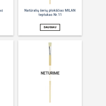
Natūralių šerių plokščias MILAN
nt
teptukas Nr.11
DAUGIAU
Noriu!
Noriu!
NETURIME