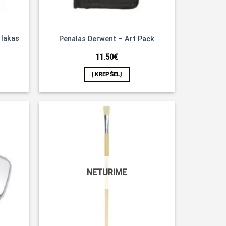
 lakas
Penalas Derwent – Art Pack
11.50
€
Į KREPŠELĮ
Noriu!
Noriu!
NETURIME