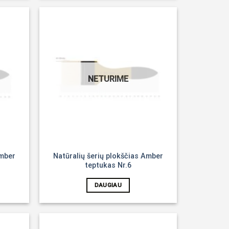
Noriu!
Noriu!
NETURIME
Amber
Natūralių šerių plokščias Amber
teptukas Nr.6
DAUGIAU