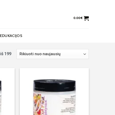
0.00
€
EDUKACIJOS
iš 199
Noriu!
Noriu!