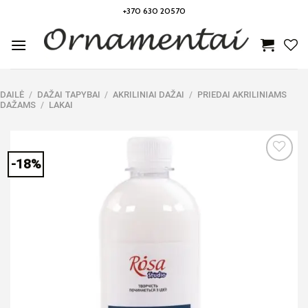
Skip
+370 630 20570
to
content
DAILĖ
/
DAŽAI TAPYBAI
/
AKRILINIAI DAŽAI
/
PRIEDAI AKRILINIAMS
DAŽAMS
/
LAKAI
-18%
Noriu!