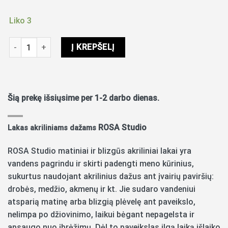
price
price
was:
is:
Liko 3
5.50€.
4.50€.
produkto kiekis: Lakas akriliniams dažams Rosa 125ml blizgus
Į KREPŠELĮ
Šią prekę išsiųsime per 1-2 darbo dienas.
ROSA Studio
Lakas akriliniams dažams
ROSA Studio matiniai ir blizgūs akriliniai lakai yra
vandens pagrindu ir skirti padengti meno kūrinius,
sukurtus naudojant akrilinius dažus ant įvairių paviršių:
drobės, medžio, akmenų ir kt. Jie sudaro vandeniui
atsparią matinę arba blizgią plėvelę ant paveikslo,
nelimpa po džiovinimo, laikui bėgant nepagelsta ir
apsaugo nuo įbrėžimų. Dėl to paveikslas ilgą laiką išlaiko