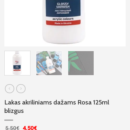
Lakas akriliniams dažams Rosa 125ml
blizgus
Original
Current
5.50
€
4.50
€