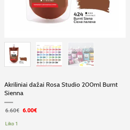
Akriliniai dažai Rosa Studio 200ml Burnt
Sienna
Original
Current
6.60
€
6.00
€
price
price
was:
is:
Liko 1
6.60€.
6.00€.