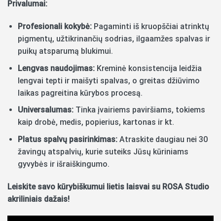
Privalumai:
Profesionali kokybė:
Pagaminti iš kruopščiai atrinktų
pigmentų, užtikrinančių sodrias, ilgaamžes spalvas ir
puikų atsparumą blukimui.
Lengvas naudojimas:
Kreminė konsistencija leidžia
lengvai tepti ir maišyti spalvas, o greitas džiūvimo
laikas pagreitina kūrybos procesą.
Universalumas:
Tinka įvairiems paviršiams, tokiems
kaip drobė, medis, popierius, kartonas ir kt.
Platus spalvų pasirinkimas:
Atraskite daugiau nei 30
žavingų atspalvių, kurie suteiks Jūsų kūriniams
gyvybės ir išraiškingumo.
Leiskite savo kūrybiškumui lietis laisvai su ROSA Studio
akriliniais dažais!