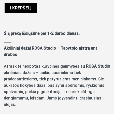
Į KREPŠELĮ
Šią prekę išsiųsime per 1-2 darbo dienas.
Akriliniai dažai ROSA Studio – Tapytojo aistra ant
drobės
Atraskite neribotas kūrybines galimybes su
ROSA Studio
akriliniais dažais – puikiu pasirinkimu tiek
pradedantiesiems, tiek patyrusiems menininkams. Šie
aukštos kokybės dažai pasižymi sodriomis, ryškiomis
spalvomis, puikia pigmentacija ir nepriekaištingu
dengiamumu, leisdami Jums įgyvendinti drąsiausias
idėjas.