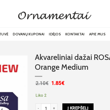
TUVĖ
DOVANŲ KUPONAI
IDĖJOS
KONTAKTAI
APIE MUS
Akvareliniai dažai RO
Orange Medium
Noriu!
Original
Current
2.10
€
1.85
€
price
price
was:
is:
Liko 2
2.10€.
1.85€.
produkto kiekis: Akvareliniai dažai ROSA G
Į KREPŠELĮ