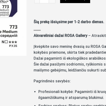
Šią prekę išsiųsime per 1-2 darbo dienas.
Akvareliniai dažai ROSA Gallery
– Atraskit
Įkvėpkite savo meninę dvasią su ROSA Gall
kokybės priemone, skirta tiek pradedanti
Dažai pagaminti iš ekologiškos arabiškos
Šie dažai pasižymi sodriomis, ryškiomis sp
maišymo gebėjimu, leidžiančiu sukurti sub
Pagrindinės savybės:
Profesionali kokybė: Pagaminti iš kruop
ilgaamžiškumą ir atsparumą blukimui.
Sodrios spalvos: Platus spalvų spektras,