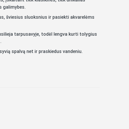
es galimybes.
us, šviesius sluoksnius ir pasiekti akvarelėms
ilieja tarpusavyje, todėl lengva kurti tolygius
.
nsyvią spalvą net ir praskiedus vandeniu.