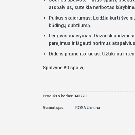
atspalvius, suteikia neribotas kūrybin
Puikus skaidrumas: Leidžia kurti švelni
būdingą subtilumą.
Lengvas maišymas: Dažai sklandžiai sus
perėjimus ir išgauti norimus atspalvius
Didelis pigmento kiekis: Užtikrina inte
Spalvyne 80 spalvų.
Produkto kodas:
343773
Gamintojas:
ROSA Ukraina