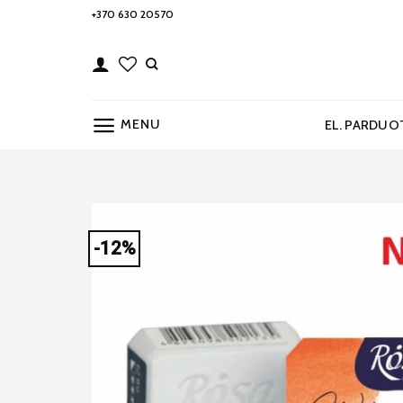
Skip
+370 630 20570
to
content
MENU
EL. PARDUO
-12%