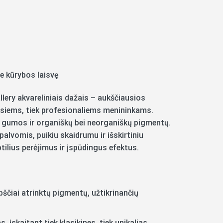
e kūrybos laisvę
ery akvareliniais dažais – aukščiausios
esiems, tiek profesionaliems menininkams.
 gumos ir organiškų bei neorganiškų pigmentų.
alvomis, puikiu skaidrumu ir išskirtiniu
tilius perėjimus ir įspūdingus efektus.
ščiai atrinktų pigmentų, užtikrinančių
 įskaitant tiek klasikines, tiek unikalias