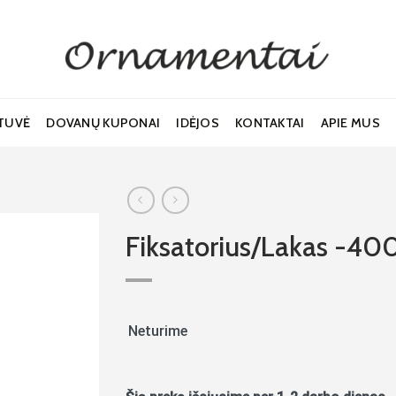
TUVĖ
DOVANŲ KUPONAI
IDĖJOS
KONTAKTAI
APIE MUS
Fiksatorius/Lakas -400
Noriu!
Neturime