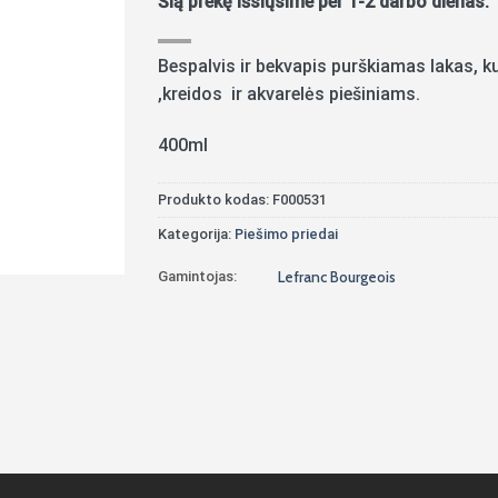
Šią prekę išsiųsime per 1-2 darbo dienas.
Bespalvis ir bekvapis purškiamas lakas, ku
,kreidos ir akvarelės piešiniams.
400ml
Produkto kodas:
F000531
Kategorija:
Piešimo priedai
Gamintojas:
Lefranc Bourgeois