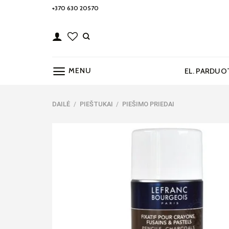
Skip
+370 630 20570
to
content
MENU
EL. PARDUO
DAILĖ
/
PIEŠTUKAI
/
PIEŠIMO PRIEDAI