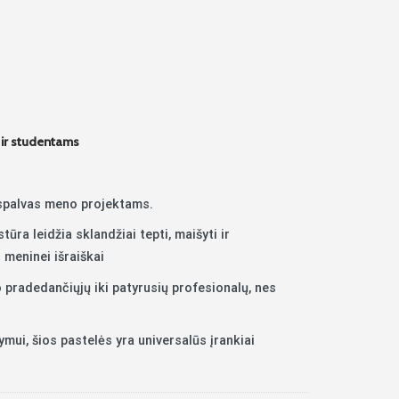
 ir studentams
 spalvas meno projektams.
ūra leidžia sklandžiai tepti, maišyti ir
 meninei išraiškai
 ​​pradedančiųjų iki patyrusių profesionalų, nes
šymui, šios pastelės yra universalūs įrankiai