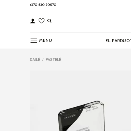
Skip
+370 630 20570
to
content
MENU
EL. PARDUO
DAILĖ
/
PASTELĖ