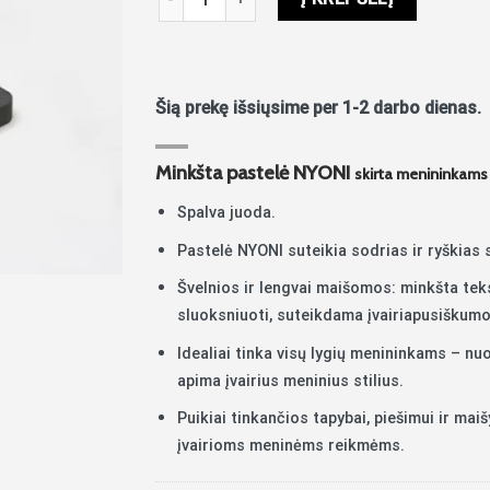
Šią prekę išsiųsime per 1-2 darbo dienas.
Minkšta pastelė NYONI
skirta menininkams
Spalva juoda.
Pastelė NYONI suteikia sodrias ir ryškias
Švelnios ir lengvai maišomos: minkšta tekst
sluoksniuoti, suteikdama įvairiapusiškumo
Idealiai tinka visų lygių menininkams – nuo
apima įvairius meninius stilius.
Puikiai tinkančios tapybai, piešimui ir mai
įvairioms meninėms reikmėms.