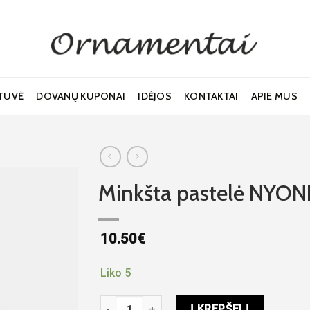
TUVĖ
DOVANŲ KUPONAI
IDĖJOS
KONTAKTAI
APIE MUS
Minkšta pastelė NYONI
10.50
€
Noriu!
Liko 5
produkto kiekis: Minkšta pastelė NYONI juo
Į KREPŠELĮ