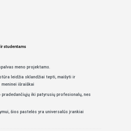
 ir studentams
 spalvas meno projektams.
ūra leidžia sklandžiai tepti, maišyti ir
 meninei išraiškai
 ​​pradedančiųjų iki patyrusių profesionalų, nes
šymui, šios pastelės yra universalūs įrankiai