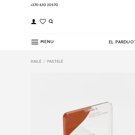
Skip
+370 630 20570
to
content
MENU
EL. PARDUO
DAILĖ
/
PASTELĖ