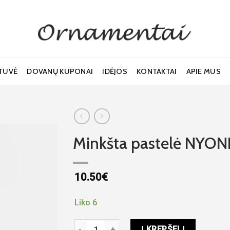
TUVĖ
DOVANŲ KUPONAI
IDĖJOS
KONTAKTAI
APIE MUS
Minkšta pastelė NYONI 
10.50
€
Noriu!
Liko 6
produkto kiekis: Minkšta pastelė NYONI švie
Į KREPŠELĮ