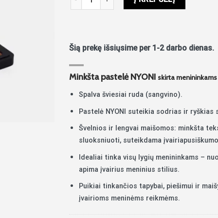
Šią prekę išsiųsime per 1-2 darbo dienas.
Minkšta pastelė NYONI
skirta menininkams
Spalva šviesiai ruda (sangvino).
Pastelė NYONI suteikia sodrias ir ryškias
Švelnios ir lengvai maišomos: minkšta tekst
sluoksniuoti, suteikdama įvairiapusiškumo
Idealiai tinka visų lygių menininkams – nuo
apima įvairius meninius stilius.
Puikiai tinkančios tapybai, piešimui ir mai
įvairioms meninėms reikmėms.