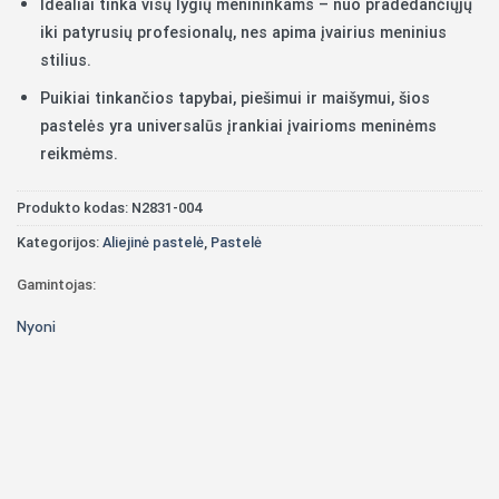
Idealiai tinka visų lygių menininkams – nuo ​​pradedančiųjų
iki patyrusių profesionalų, nes apima įvairius meninius
stilius.
Puikiai tinkančios tapybai, piešimui ir maišymui, šios
pastelės yra universalūs įrankiai įvairioms meninėms
reikmėms.
Produkto kodas:
N2831-004
Kategorijos:
Aliejinė pastelė
,
Pastelė
Gamintojas:
Nyoni