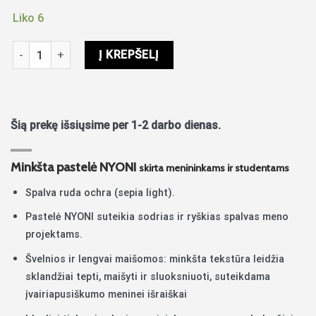
Liko 6
produkto kiekis: Minkšta pastelė NYONI rudos ochros spalvos
Į KREPŠELĮ
Šią prekę išsiųsime per 1-2 darbo dienas.
Minkšta pastelė NYONI
skirta menininkams ir studentams
Spalva ruda ochra (sepia light).
Pastelė NYONI suteikia sodrias ir ryškias spalvas meno
projektams.
Švelnios ir lengvai maišomos: minkšta tekstūra leidžia
sklandžiai tepti, maišyti ir sluoksniuoti, suteikdama
įvairiapusiškumo meninei išraiškai