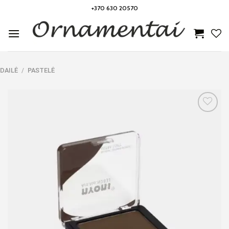
Skip
+370 630 20570
to
content
DAILĖ
/
PASTELĖ
Noriu!