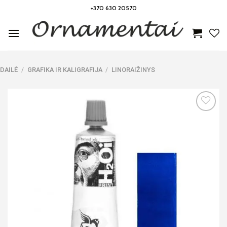
Skip
+370 630 20570
to
content
DAILĖ
/
GRAFIKA IR KALIGRAFIJA
/
LINORAIŽINYS
Noriu!