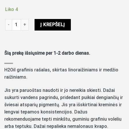
Liko 4
produkto kiekis: Dažai Linoraižiniui H2Oil 60ml - ultramarino mė
Į KREPŠELĮ
Šią prekę išsiųsime per 1-2 darbo dienas.
H2Oil grafinis rašalas, skirtas linoraižiniams ir medžio
raižiniams.
Jis yra paruoštas naudoti ir jo nereikia skiesti. Dažai
sukurti vandens pagrindu, pridedant puikiai dengiančių ir
šviesai atsparių pigmentų. Jis yra išskirtinai kreminės ir
lengvai tepamos konsistencijos. Dažus
rekomenduojame tepti minkštu, guminiu grafiniu voleliu
arba teptuku. Dažai nepalieka nemalonaus kvapo.