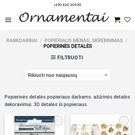
Skip
+370 630 20570
to
content
RANKDARBIAI
/
POPIERIAUS MENAS, SKREBINIMAS
/
POPIERINĖS DETALĖS
FILTRUOTI
Popierinės detalės popieriaus darbams. ažūrinės detalės
dekoravimui. 3D detalės iš popieriaus.