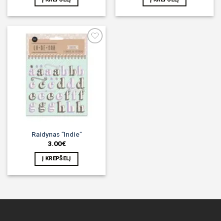
Noriu!
Raidynas “Indie”
3.00
€
Į KREPŠELĮ