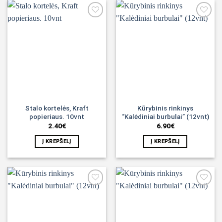
Noriu!
Noriu!
Stalo kortelės, Kraft
Kūrybinis rinkinys
popieriaus. 10vnt
“Kalėdiniai burbulai” (12vnt)
2.40
€
6.90
€
Į KREPŠELĮ
Į KREPŠELĮ
Noriu!
Noriu!