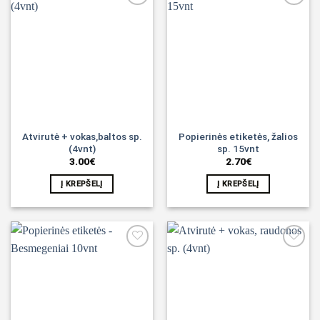
Noriu!
Noriu!
Atvirutė + vokas,baltos sp.
Popierinės etiketės, žalios
(4vnt)
sp. 15vnt
3.00
€
2.70
€
Į KREPŠELĮ
Į KREPŠELĮ
Noriu!
Noriu!