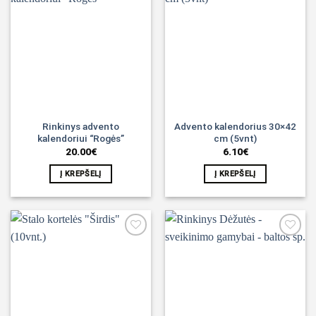
Noriu!
Noriu!
Rinkinys advento
Advento kalendorius 30×42
kalendoriui “Rogės”
cm (5vnt)
20.00
€
6.10
€
Į KREPŠELĮ
Į KREPŠELĮ
Noriu!
Noriu!