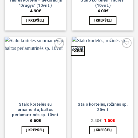
“Drugys” (10vnt.)
(10vnt.)
4.90
€
4.00
€
Į KREPŠELĮ
Į KREPŠELĮ
-38%
Noriu!
Noriu!
Stalo kortelės su
Stalo kortelės, rožinės sp.
ornamentu, baltos
25vnt
perlamutrinės sp. 10vnt
Original
Current
6.60
€
2.40
€
1.50
€
price
price
was:
is:
Į KREPŠELĮ
Į KREPŠELĮ
2.40€.
1.50€.