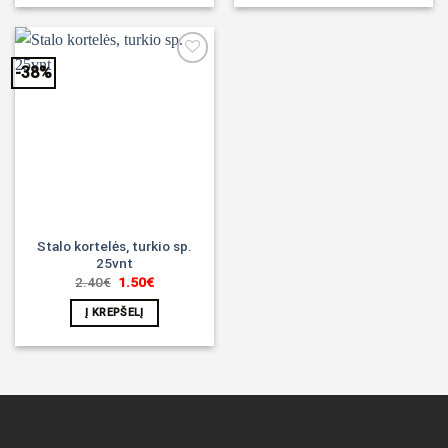
-38%
Noriu!
Stalo kortelės, turkio sp.
25vnt
Original
Current
2.40
€
1.50
€
price
price
was:
is:
Į KREPŠELĮ
2.40€.
1.50€.