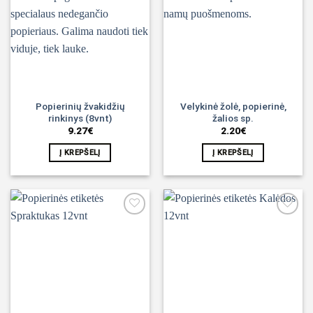
Noriu!
Noriu!
Popierinių žvakidžių
Velykinė žolė, popierinė,
rinkinys (8vnt)
žalios sp.
9.27
€
2.20
€
Į KREPŠELĮ
Į KREPŠELĮ
Noriu!
Noriu!