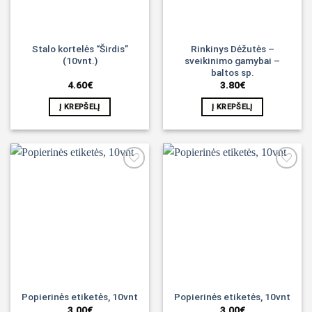
Stalo kortelės “Širdis”
Rinkinys Dėžutės –
(10vnt.)
sveikinimo gamybai –
baltos sp.
4.60
€
3.80
€
Į KREPŠELĮ
Į KREPŠELĮ
Noriu!
Noriu!
Popierinės etiketės, 10vnt
Popierinės etiketės, 10vnt
3.00
€
3.00
€