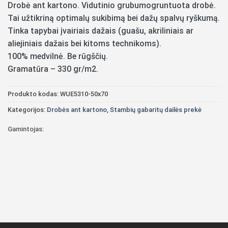
Drobė ant kartono. Vidutinio grubumogruntuota drobė.
Tai užtikriną optimalų sukibimą bei dažų spalvų ryškumą.
Tinka tapybai įvairiais dažais (guašu, akriliniais ar
aliejiniais dažais bei kitoms technikoms).
100% medvilnė. Be rūgščių.
Gramatūra – 330 gr/m2.
Produkto kodas:
WUE5310-50x70
Kategorijos:
Drobės ant kartono
,
Stambių gabaritų dailės prekė
Gamintojas: