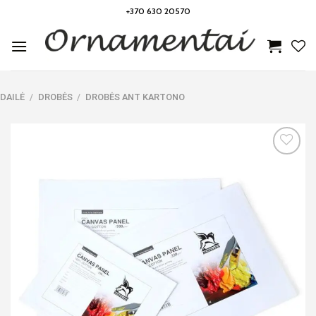
Skip
+370 630 20570
to
content
DAILĖ
/
DROBĖS
/
DROBĖS ANT KARTONO
Noriu!