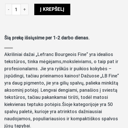
produkto kiekis: Akriliniai dažai LB Fine 80ml 481 burnt sienna
Į KREPŠELĮ
Šią prekę išsiųsime per 1-2 darbo dienas.
Akriliniai dažai „Lefranc Bourgeois Fine“ yra idealios
tekstūros, tinka mėgėjams,moksleiviams, o taip pat ir
profesionalams. Jie yra ryškūs ir puikios kokybės –
įspūdingi, tačiau prieinamos kainos! Dažuose „LB Fine“
yra daug pigmento, jie yra gilių spalvų, palieka minkštą
aksominį potėpį. Lengvai dengiami, panašios į sviestą
tekstūros, tačiau pakankamai tiršti, todėl matosi
kiekvienas teptuko potėpis.Šioje kategorijoje yra 50
spalvų paletė, kurioje yra atrinktos dažniausiai
naudojamos, populiariausios ir kompaktiškos spalvos
jūsų tapybai.