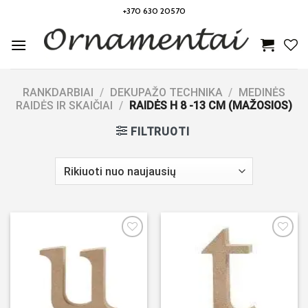
Skip
+370 630 20570
to
content
RANKDARBIAI
/
DEKUPAŽO TECHNIKA
/
MEDINĖS
RAIDĖS IR SKAIČIAI
/
RAIDĖS H 8 -13 CM (MAŽOSIOS)
FILTRUOTI
Noriu!
Noriu!