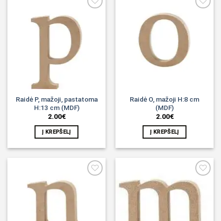
Noriu!
Noriu!
Raidė P, mažoji, pastatoma
Raidė O, mažoji H:8 cm
H:13 cm (MDF)
(MDF)
2.00
€
2.00
€
Į KREPŠELĮ
Į KREPŠELĮ
Noriu!
Noriu!