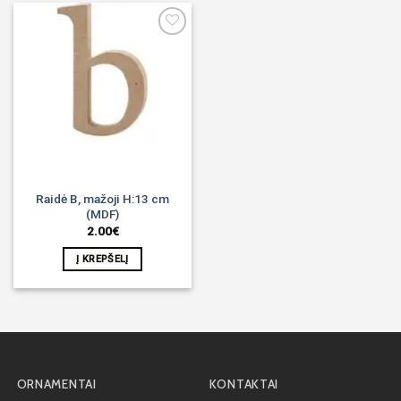
Noriu!
Raidė B, mažoji H:13 cm
(MDF)
2.00
€
Į KREPŠELĮ
ORNAMENTAI
KONTAKTAI