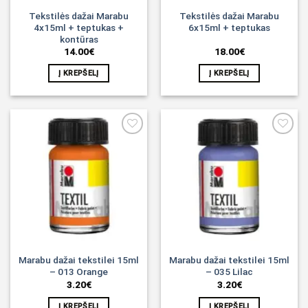
Tekstilės dažai Marabu
Tekstilės dažai Marabu
4x15ml + teptukas +
6x15ml + teptukas
kontūras
14.00
€
18.00
€
Į KREPŠELĮ
Į KREPŠELĮ
Noriu!
Noriu!
Marabu dažai tekstilei 15ml
Marabu dažai tekstilei 15ml
– 013 Orange
– 035 Lilac
3.20
€
3.20
€
Į KREPŠELĮ
Į KREPŠELĮ