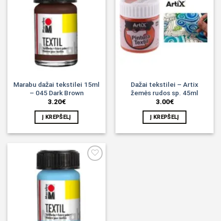
Noriu!
Noriu!
Marabu dažai tekstilei 15ml
Dažai tekstilei – Artix
– 045 Dark Brown
žemės rudos sp. 45ml
3.20
€
3.00
€
Į KREPŠELĮ
Į KREPŠELĮ
Noriu!