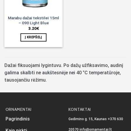
Marabu dažai tekstilei 15ml
– 090 Light Blue
3.20
€
Į KREPŠELĮ
Dažai fiksuojami lygintuvu. Po dažų užfiksavimo, audinį
galima skalbti ne aukštesnėje nei 40 °C temperatūroje,
tausojančiu rėžimu.
ORNAMENTAI
KONTAKTAI
Pagrindinis
Gedimino g. 15, Kaunas
+370 630
20570
info@ornamentai.lt
Kaip pirkti