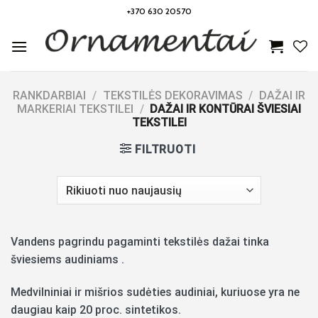
Skip
+370 630 20570
to
content
RANKDARBIAI
/
TEKSTILĖS DEKORAVIMAS
/
DAŽAI IR
MARKERIAI TEKSTILEI
/
DAŽAI IR KONTŪRAI ŠVIESIAI
TEKSTILEI
FILTRUOTI
Vandens pagrindu pagaminti tekstilės dažai tinka
šviesiems audiniams .
Medvilniniai ir mišrios sudėties audiniai, kuriuose yra ne
daugiau kaip 20 proc. sintetikos.