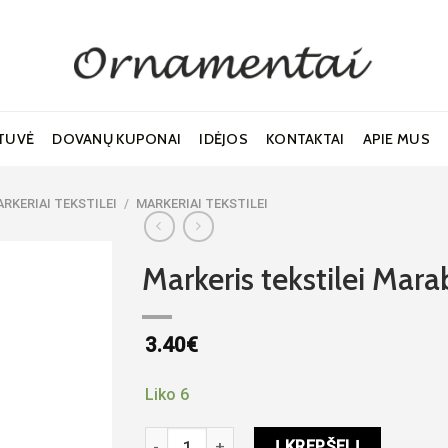
TUVĖ
DOVANŲ KUPONAI
IDĖJOS
KONTAKTAI
APIE MUS
ARKERIAI TEKSTILEI
/
MARKERIAI TEKSTILEI
Markeris tekstilei Mar
3.40
€
Noriu!
Liko 6
produkto kiekis: Markeris tekstilei Marabu 
Į KREPŠELĮ