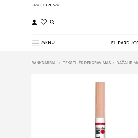
Skip
+370 630 20570
to
content
MENU
EL. PARDUO
RANKDARBIAI
/
TEKSTILĖS DEKORAVIMAS
/
DAŽAI IR M