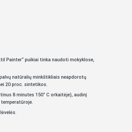
il Painter“ puikiai tinka naudoti mokyklose,
spalvų natūralių minkštikliais neapdorotų
ei 20 proc. sintetikos.
tinus 8 minutes 150° C orkaitėje), audinį
C temperatūroje.
lėvelės.