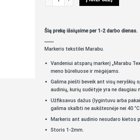
Šią prekę išsiųsime per 1-2 darbo dienas.
Markeris tekstilei Marabu.
Vandeniui atsparų markerį „Marabu Text
meno būreliuose ir mėgėjams.
Galima piešti beveik ant visų neryškių 
audinių, kurių sudėtyje yra ne daugiau n
Užfiksavus dažus (lygintuvu arba pakai
galima skalbti ne aukštesnėje nei 40 °
Markeris ant audinio nesudaro kietos p
Storis 1-2mm.