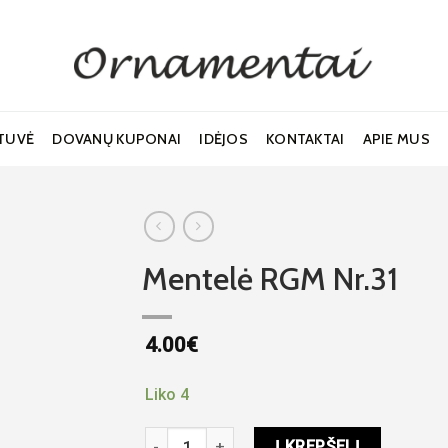
TUVĖ
DOVANŲ KUPONAI
IDĖJOS
KONTAKTAI
APIE MUS
Mentelė RGM Nr.31
4.00
€
Noriu!
Liko 4
produkto kiekis: Mentelė RGM Nr.31
Į KREPŠELĮ