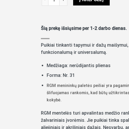
Šią prekę išsiųsime per 1-2 darbo dienas.
Puikiai tinkanti tapymui ir dažų maišymui
funkcionalumą ir universalumą.
Medžiaga: nerūdijantis plienas
Forma: Nr. 31
RGM menininkų paletės peiliai yra pagaminti
šlifuojamas rankomis, kad būtų užtikrint
kokybė.
RGM mentelės turi apvalintas medžio rank
žalvariniais įvorėmis. Jie puikiai tinka 
aliejiniais ir akriliniais dažais. Nesvarbu,