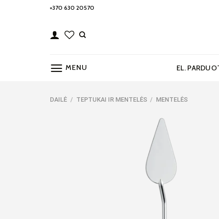
Skip
+370 630 20570
to
content
MENU
EL. PARDUO
DAILĖ
/
TEPTUKAI IR MENTELĖS
/
MENTELĖS