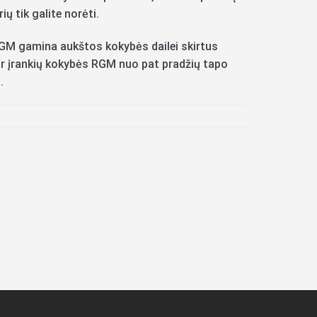
ių tik galite norėti.
RGM gamina aukštos kokybės dailei skirtus
ų ir įrankių kokybės RGM nuo pat pradžių tapo
.