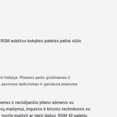
, RGM aukštos kokybės paletės peiliai siūlo
 Italijoje. Plieninis peilis grūdinamas ir
as pastovus lankstumas ir geriausia įmanoma
enas ir nerūdijančio plieno ašmenis su
spalvų maišymui, impasto ir kitoms technikoms su
 ar norite maišyti ar tepti dažus, RGM 42 palečių