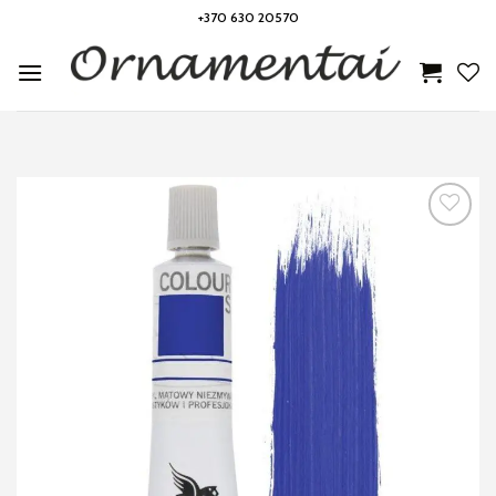
Skip
+370 630 20570
to
content
Noriu!