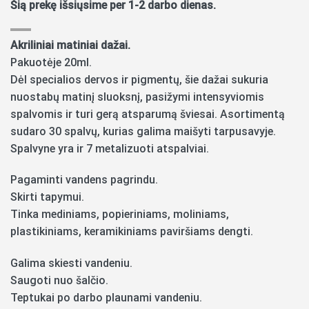
Šią prekę išsiųsime per 1-2 darbo dienas.
Akriliniai matiniai dažai.
Pakuotėje 20ml.
Dėl specialios dervos ir pigmentų, šie dažai sukuria
nuostabų matinį sluoksnį, pasižymi intensyviomis
spalvomis ir turi gerą atsparumą šviesai. Asortimentą
sudaro 30 spalvų, kurias galima maišyti tarpusavyje.
Spalvyne yra ir 7 metalizuoti atspalviai.
Pagaminti vandens pagrindu.
Skirti tapymui.
Tinka mediniams, popieriniams, moliniams,
plastikiniams, keramikiniams paviršiams dengti.
Galima skiesti vandeniu.
Saugoti nuo šalčio.
Teptukai po darbo plaunami vandeniu.