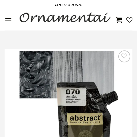
Skip
+370 630 20570
to
content
Noriu!