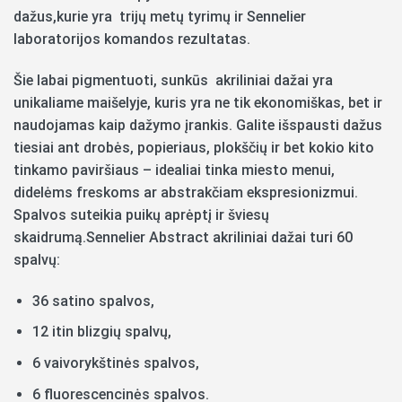
dažus,kurie
yra trijų metų tyrimų ir Sennelier
laboratorijos komandos rezultatas.
Šie labai pigmentuoti, sunkūs akriliniai dažai yra
unikaliame maišelyje, kuris yra ne tik ekonomiškas, bet ir
naudojamas kaip dažymo įrankis. Galite išspausti dažus
tiesiai ant drobės, popieriaus, plokščių ir bet kokio kito
tinkamo paviršiaus – idealiai tinka miesto menui,
didelėms freskoms ar abstrakčiam ekspresionizmui.
Spalvos suteikia puikų aprėptį ir šviesų
skaidrumą.Sennelier Abstract akriliniai dažai turi 60
spalvų:
36 satino spalvos,
12 itin blizgių spalvų,
6 vaivorykštinės spalvos,
6 fluorescencinės spalvos.