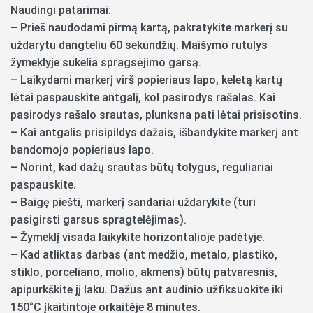
Naudingi patarimai:
– Prieš naudodami pirmą kartą, pakratykite markerį su
uždarytu dangteliu 60 sekundžių. Maišymo rutulys
žymeklyje sukelia spragsėjimo garsą.
– Laikydami markerį virš popieriaus lapo, keletą kartų
lėtai paspauskite antgalį, kol pasirodys rašalas. Kai
pasirodys rašalo srautas, plunksna pati lėtai prisisotins.
– Kai antgalis prisipildys dažais, išbandykite markerį ant
bandomojo popieriaus lapo.
– Norint, kad dažų srautas būtų tolygus, reguliariai
paspauskite.
– Baigę piešti, markerį sandariai uždarykite (turi
pasigirsti garsus spragtelėjimas).
– Žymeklį visada laikykite horizontalioje padėtyje.
– Kad atliktas darbas (ant medžio, metalo, plastiko,
stiklo, porceliano, molio, akmens) būtų patvaresnis,
apipurkškite jį laku. Dažus ant audinio užfiksuokite iki
150°C įkaitintoje orkaitėje 8 minutes.