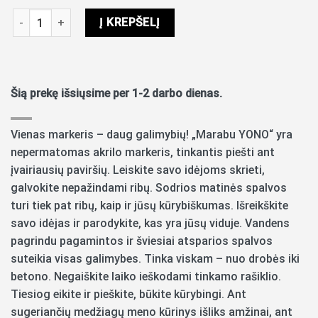
produkto kiekis: Akrilinis markeris Marabu Yono 0,5-1,5mm, gel
Į KREPŠELĮ
Šią prekę išsiųsime per 1-2 darbo dienas.
Vienas markeris – daug galimybių! „Marabu YONO“ yra
nepermatomas akrilo markeris, tinkantis piešti ant
įvairiausių paviršių. Leiskite savo idėjoms skrieti,
galvokite nepažindami ribų. Sodrios matinės spalvos
turi tiek pat ribų, kaip ir jūsų kūrybiškumas. Išreikškite
savo idėjas ir parodykite, kas yra jūsų viduje. Vandens
pagrindu pagamintos ir šviesiai atsparios spalvos
suteikia visas galimybes. Tinka viskam – nuo drobės iki
betono. Negaiškite laiko ieškodami tinkamo rašiklio.
Tiesiog eikite ir pieškite, būkite kūrybingi. Ant
sugeriančių medžiagų meno kūrinys išliks amžinai, ant