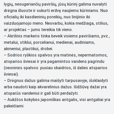
lygių, nesugeriančių paviršių, jūsų kūrinį galima nuvalyti
drėgna šluoste ir sukurti erdvę naujiems kūriniams. Nuo
oficialių iki kasdieninių poreikių, nuo linijinio iki
vaizduojamojo meno. Nesvarbu, kokia medžiaga, stilius,
ar projektas – jums tereikia tik vieno.
– Akrilinis markeris tinka beveik visiems paviršiams, pvz.,
metalui, stiklui, porcelianui, medienai, audiniams,
akmeniui, plastikui, drobei.
– Sodrios ryškios spalvos yra matinės, nepermatomos,
atsparios šviesai ir yra pagamintos vandens pagrindu
(neoninės spalvos: pusiau skaidrios, iš dalies atsparios
šviesai).
– Drėgnus dažus galima maišyti tarpusavyje, išsklaidyti
arba naudoti kaip akvarelinius dažus. Išdžiūvę dažai yra
atsparūs vandeniui ir gali būti perdažyti.
– Aukštos kokybės japoniškas antgalis, visi antgaliai yra
pakeičiami.