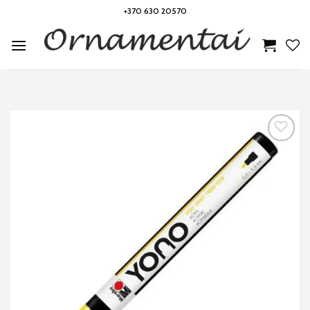
Skip
+370 630 20570
to
content
Noriu!