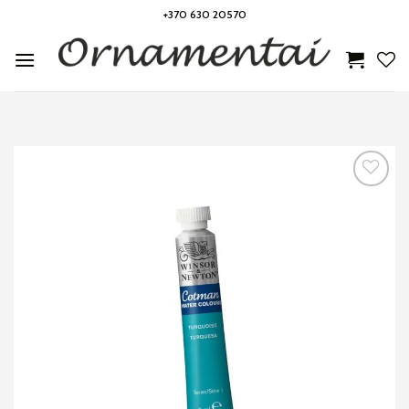
Skip
+370 630 20570
to
content
Noriu!