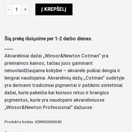
produkto kiekis: Akvareliniai dažai Cotman 8ml 654 turquoise
Į KREPŠELĮ
Šią prekę išsiųsime per 1-2 darbo dienas.
Akvareliniai dažai „Winsor&Newton Cotman“ yra
prieinamos kainos, tačiau juos gaminant
nenuolaidžiaujama kokybei – akvarelė puikiai dengia ir
lengvai naudojama. Akvarelinių dažų „Cotman“ sudėtyje
yra derinami tradiciniai pigmentai ir patikimi sintetiniai
dažai, kurie pakeičia kai kuriuos retus ir brangius
pigmentus, kurie yra naudojami akvareliniuose
„Winsor&Newton Professional“ dažuose.
Produkto kodas:
02WN03036540