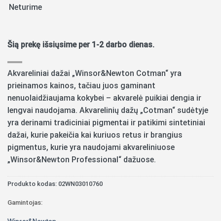
Neturime
Šią prekę išsiųsime per 1-2 darbo dienas.
Akvareliniai dažai „Winsor&Newton Cotman“ yra
prieinamos kainos, tačiau juos gaminant
nenuolaidžiaujama kokybei – akvarelė puikiai dengia ir
lengvai naudojama. Akvarelinių dažų „Cotman“ sudėtyje
yra derinami tradiciniai pigmentai ir patikimi sintetiniai
dažai, kurie pakeičia kai kuriuos retus ir brangius
pigmentus, kurie yra naudojami akvareliniuose
„Winsor&Newton Professional“ dažuose.
Produkto kodas:
02WN03010760
Gamintojas:
Winsor&Newton