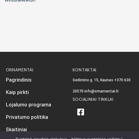
ORNAMENTAI
KONTAKTAI
Pagrindinis
Gedimino g. 15, Kaunas
+370 630
20570
info@ornamentai.lt
Kaip pirkti
SOCIALINIAI TINKLAI
Lojalumo programa
Privatumo politika
Skaitiniai
Svetainė naudoja slapukus - būtinus svetainės veikimui.