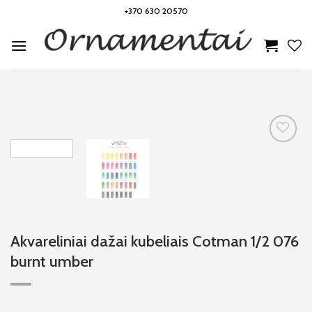
Skip
+370 630 20570
to
content
Noriu!
Akvareliniai dažai kubeliais Cotman 1/2 076
burnt umber