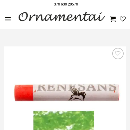
Skip
+370 630 20570
to
content
Noriu!