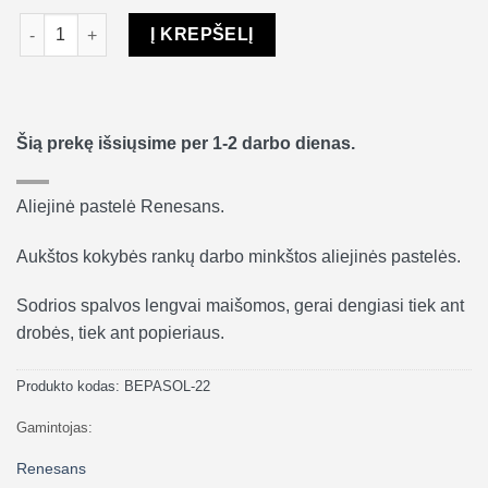
produkto kiekis: Aliejinė pastelė Renesans - Chromium green
Į KREPŠELĮ
Šią prekę išsiųsime per 1-2 darbo dienas.
Aliejinė pastelė Renesans.
Aukštos kokybės rankų darbo minkštos aliejinės pastelės.
Sodrios spalvos lengvai maišomos, gerai dengiasi tiek ant
drobės, tiek ant popieriaus.
Produkto kodas:
BEPASOL-22
Gamintojas:
Renesans