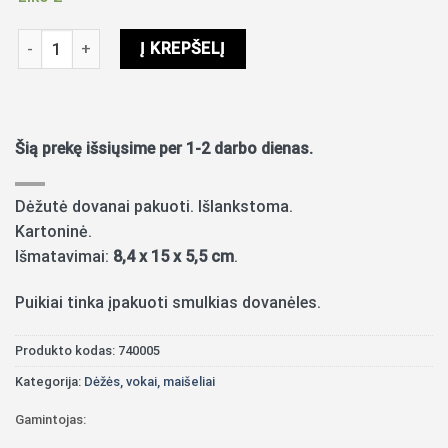
produkto kiekis: Dėžutė su drugeliu
Į KREPŠELĮ
Šią prekę išsiųsime per 1-2 darbo dienas.
Dėžutė dovanai pakuoti. Išlankstoma.
Kartoninė.
Išmatavimai:
8,4 x 15 x 5,5 cm
.
Puikiai tinka įpakuoti smulkias dovanėles.
Produkto kodas:
740005
Kategorija:
Dėžės, vokai, maišeliai
Gamintojas: