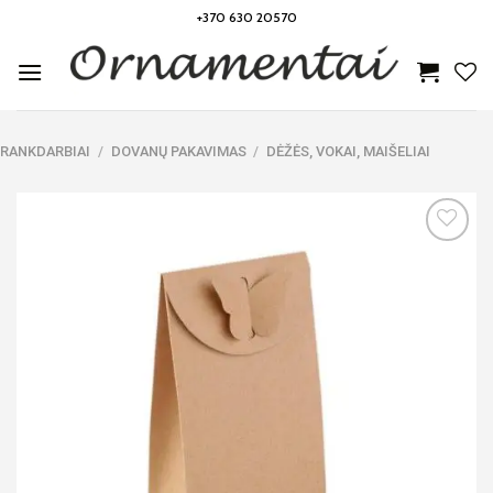
Skip
+370 630 20570
to
content
RANKDARBIAI
/
DOVANŲ PAKAVIMAS
/
DĖŽĖS, VOKAI, MAIŠELIAI
Noriu!