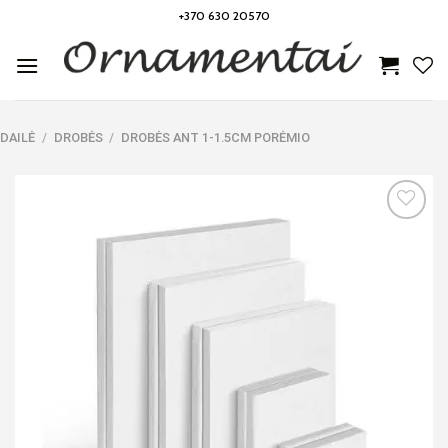
Skip
+370 630 20570
to
content
DAILĖ
/
DROBĖS
/
DROBĖS ANT 1-1.5CM PORĖMIO
Noriu!