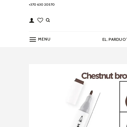
Skip
+370 630 20570
to
content
MENU
EL. PARDUO