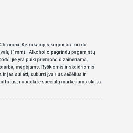
Chromax. Keturkampis korpusas turi du
apvalų (1mm) . Alkoholio pagrindu pagamintų
 todėl jie yra puiki priemonė dizaineriams,
nkdarbių mėgėjams. Ryškiomis ir skaidriomis
r jas sulieti, sukurti įvairius šešėlius ir
zultatus, naudokite specialų markeriams skirtą