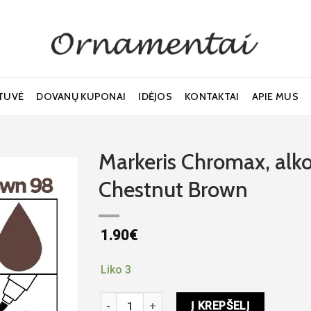
TUVĖ
DOVANŲ KUPONAI
IDĖJOS
KONTAKTAI
APIE MUS
Markeris Chromax, alk
Chestnut Brown
Noriu!
1.90
€
Liko 3
produkto kiekis: Markeris Chromax, alkohol
Į KREPŠELĮ