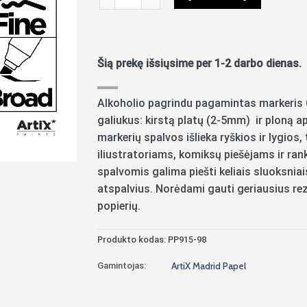
Šią prekę išsiųsime per 1-2 darbo dienas.
Alkoholio pagrindu pagamintas markeris 
galiukus: kirstą platų (2-5mm) ir ploną 
markerių spalvos išlieka ryškios ir lygios,
iliustratoriams, komiksų piešėjams ir ra
spalvomis galima piešti keliais sluoksniais i
atspalvius. Norėdami gauti geriausius re
popierių.
Produkto kodas:
PP915-98
Gamintojas:
ArtiX
Madrid Papel