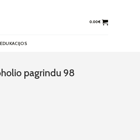
0.00
€
EDUKACIJOS
oholio pagrindu 98
io pagrindu 98 Chestnut Brown