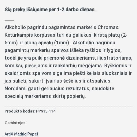
Šią prekę išsiųsime per 1-2 darbo dienas.
Alkoholio pagrindu pagamintas markeris Chromax.
Keturkampis korpusas turi du galiukus: kirstą platų (2-
5mm) ir ploną apvalų (1mm) . Alkoholio pagrindu
pagamintų markerių spalvos išlieka ryškios ir lygios,
todėl jie yra puiki priemonė dizaineriams, iliustratoriams,
komiksų piešėjams ir rankdarbių mėgėjams. Ryškiomis ir
skaidriomis spalvomis galima piešti keliais sluoksniais ir
jas sulieti, sukurti įvairius šešėlius ir atspalvius.
Norėdami gauti geriausius rezultatus, naudokite
specialų markeriams skirtą popierių.
Produkto kodas:
PP915-114
Gamintojas:
ArtiX
Madrid Papel