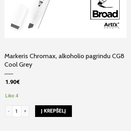
Markeris Chromax, alkoholio pagrindu CG8
Cool Grey
1.90
€
Liko 4
produkto kiekis: Markeris Chromax, alkoholio pagrindu CG8 Co
Į KREPŠELĮ