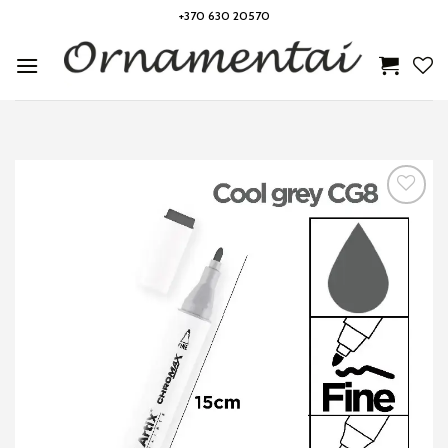
Skip
+370 630 20570
to
content
Noriu!