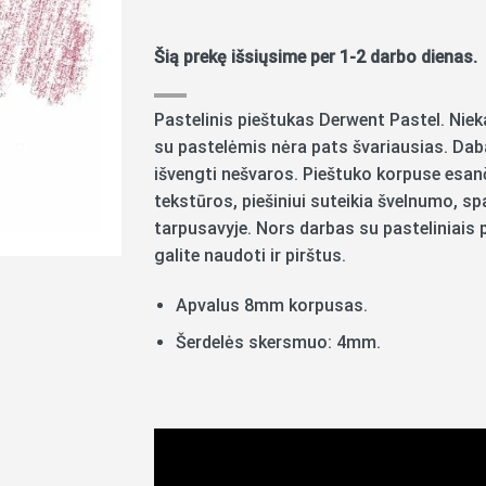
Šią prekę išsiųsime per 1-2 darbo dienas.
Pastelinis pieštukas Derwent Pastel. Niek
su pastelėmis nėra pats švariausias. Dab
išvengti nešvaros. Pieštuko korpuse esan
tekstūros, piešiniui suteikia švelnumo, spal
tarpusavyje. Nors darbas su pasteliniais 
galite naudoti ir pirštus.
Apvalus 8mm korpusas.
Šerdelės skersmuo: 4mm.