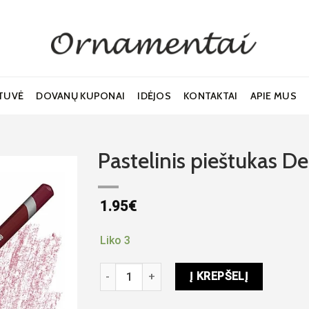
TUVĖ
DOVANŲ KUPONAI
IDĖJOS
KONTAKTAI
APIE MUS
Pastelinis pieštukas D
1.95
€
Noriu!
Liko 3
produkto kiekis: Pastelinis pieštukas Derwe
Į KREPŠELĮ