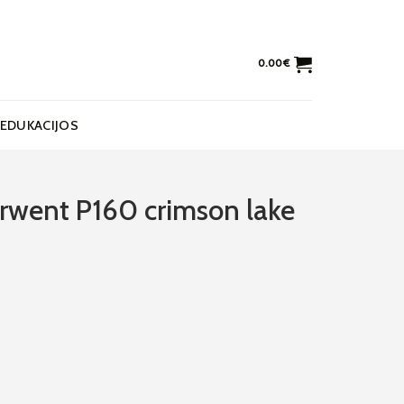
0.00
€
EDUKACIJOS
erwent P160 crimson lake
nt P160 crimson lake