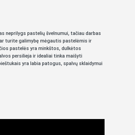
as neprilygs pastelių švelnumui, tačiau darbas
ar turite galimybę mėgautis pastelėmis ir
čios pastelės yra minkštos, dulkėtos
vos persilieja ir idealiai tinka maišyti
pieštukais yra labia patogus, spalvų sklaidymui