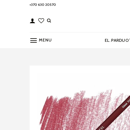
Skip
+370 630 20570
to
content
MENU
EL. PARDUO