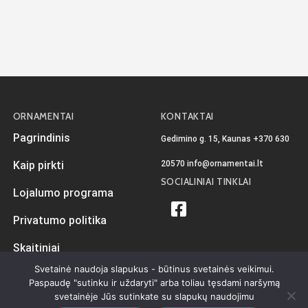
ORNAMENTAI
KONTAKTAI
Pagrindinis
Gedimino g. 15, Kaunas
+370 630
20570
info@ornamentai.lt
Kaip pirkti
SOCIALINIAI TINKLAI
Lojalumo programa
Privatumo politika
Skaitiniai
Svetainė naudoja slapukus - būtinus svetainės veikimui.
Paspaudę "sutinku ir uždaryti" arba toliau tęsdami naršymą
svetainėje Jūs sutinkate su slapukų naudojimu
Sukurta
iKiwi.lt
Visos teisės priklauso Ornamentai.lt © 2026