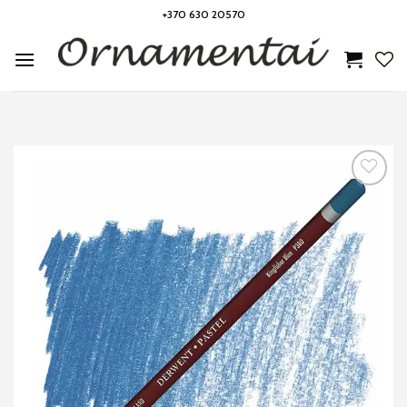
Skip
+370 630 20570
to
content
Noriu!