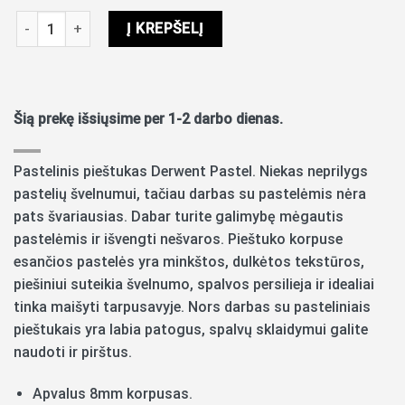
produkto kiekis: Pastelinis pieštukas Derwent P380 kingfisher 
Į KREPŠELĮ
Šią prekę išsiųsime per 1-2 darbo dienas.
Pastelinis pieštukas Derwent Pastel. Niekas neprilygs
pastelių švelnumui, tačiau darbas su pastelėmis nėra
pats švariausias. Dabar turite galimybę mėgautis
pastelėmis ir išvengti nešvaros. Pieštuko korpuse
esančios pastelės yra minkštos, dulkėtos tekstūros,
piešiniui suteikia švelnumo, spalvos persilieja ir idealiai
tinka maišyti tarpusavyje. Nors darbas su pasteliniais
pieštukais yra labia patogus, spalvų sklaidymui galite
naudoti ir pirštus.
Apvalus 8mm korpusas.