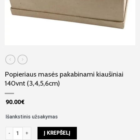
Popieriaus masės pakabinami kiaušiniai
140vnt (3,4,5,6cm)
90.00
€
Išankstinis užsakymas
produkto kiekis: Popieriaus masės pakabinami kiaušiniai 140vnt
Į KREPŠELĮ