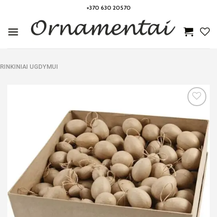
Skip
+370 630 20570
to
content
RINKINIAI UGDYMUI
Noriu!