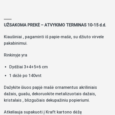
UŽSAKOMA PREKĖ – ATVYKIMO TERMINAS 10-15 d.d.
Kiaušiniai , pagaminti iš papie-mašė, su džiuto virvele
pakabinimui.
Rinkinyje yra
Dydžiai 3+4+5+6 cm
1 dėžė po 140vnt
Dažykite šiuos papjė mašė ornamentus akriliniais
dažais, guašu, dekoruokite metalizuotais dažais,
kristalais , blizgučiais dekupažiniu popieriumi.
Atkeliauja supakuoti į Kraft kartono dėžę