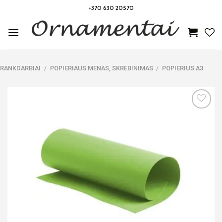
Skip
+370 630 20570
to
content
RANKDARBIAI
/
POPIERIAUS MENAS, SKREBINIMAS
/
POPIERIUS A3
Noriu!