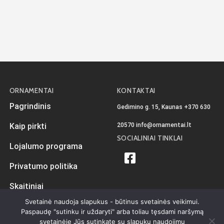
ORNAMENTAI
KONTAKTAI
Pagrindinis
Gedimino g. 15, Kaunas
+370 630
20570
info@ornamentai.lt
Kaip pirkti
SOCIALINIAI TINKLAI
Lojalumo programa
Privatumo politika
Skaitiniai
Svetainė naudoja slapukus - būtinus svetainės veikimui.
Paspaudę "sutinku ir uždaryti" arba toliau tęsdami naršymą
svetainėje Jūs sutinkate su slapukų naudojimu