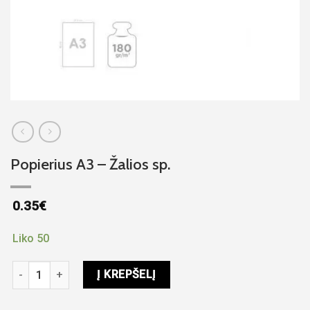
Popierius A3 – Žalios sp.
0.35
€
Liko 50
produkto kiekis: Popierius A3 - Žalios sp.
Į KREPŠELĮ