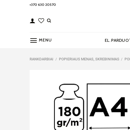
Skip
+370 630 20570
to
content
MENU
EL. PARDUO
RANKDARBIAI
/
POPIERIAUS MENAS, SKREBINIMAS
/
PO