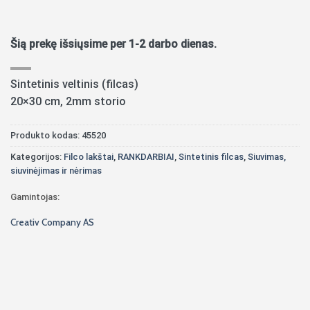
Šią prekę išsiųsime per 1-2 darbo dienas.
Sintetinis veltinis (filcas)
20×30 cm, 2mm storio
Produkto kodas:
45520
Kategorijos:
Filco lakštai
,
RANKDARBIAI
,
Sintetinis filcas
,
Siuvimas,
siuvinėjimas ir nėrimas
Gamintojas:
Creativ Company AS