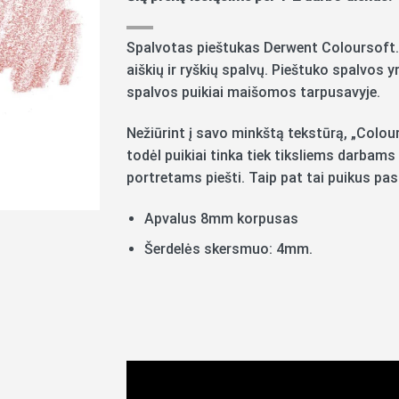
Spalvotas pieštukas Derwent Coloursoft. T
aiškių ir ryškių spalvų. Pieštuko spalvos y
spalvos puikiai maišomos tarpusavyje.
Nežiūrint į savo minkštą tekstūrą, „Colour
todėl puikiai tinka tiek tiksliems darbams 
portretams piešti. Taip pat tai puikus pas
Apvalus 8mm korpusas
Šerdelės skersmuo: 4mm.