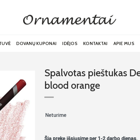
TUVĖ
DOVANŲ KUPONAI
IDĖJOS
KONTAKTAI
APIE MUS
Spalvotas pieštukas D
blood orange
Noriu!
Neturime
Šią prekę išsiųsime per 1-2 darbo dienas.