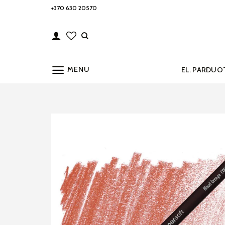
Skip
+370 630 20570
to
content
MENU
EL. PARDUO