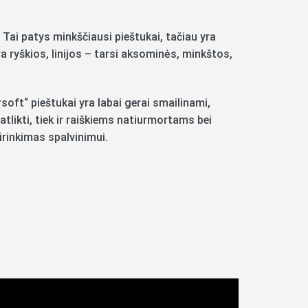
ai patys minkščiausi pieštukai, tačiau yra
ra ryškios, linijos – tarsi aksominės, minkštos,
soft“ pieštukai yra labai gerai smailinami,
atlikti, tiek ir raiškiems natiurmortams bei
irinkimas spalvinimui.