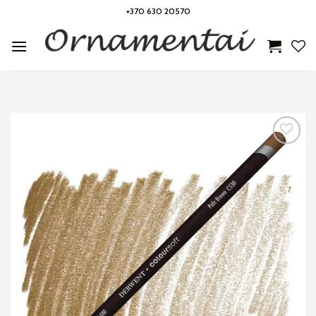
Skip
+370 630 20570
to
content
Noriu!