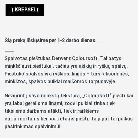
Į KREPŠELĮ
Šią prekę išsiųsime per 1-2 darbo dienas.
Spalvotas pieštukas Derwent Coloursoft. Tai patys
minkščiausi pieštukai, tačiau yra aiškių ir ryškių spalvų.
Pieštuko spalvos yra ryškios, linijos – tarsi aksominės,
minkštos, spalvos puikiai maišomos tarpusavyje.
Nežiūrint į savo minkštą tekstūrą, „Coloursoft“ pieštukai
yra labai gerai smailinami, todėl puikiai tinka tiek
tiksliems darbams atlikti, tiek ir raiškiems
natiurmortams bei portretams piešti. Taip pat tai puikus
pasirinkimas spalvinimui.