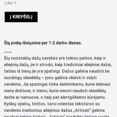
Liko 1
Į KREPŠELĮ
Šią prekę išsiųsime per 1-2 darbo dienas.
Šių nuostabių dažų savybės yra tokios pačios, kaip ir
aliejinių dažų, jie ir atrodo, kaip tradiciniai aliejiniai dažai,
tačiau iš tiesų jie yra ypatingi. Dažus galima naudoti be
nuodingų skiediklių – juos galima skiesti ir valyti
vandeniu. Jie ypatingai tinka dailininkams, kurie dalinasi
viena dirbtuve, ir tiems, kurie nenori naudoti skiediklių
darbe ar namuose, o taip pat alertgiškiems kūrėjams.
Ryškių spalvų, tirštos, tarsi sviestas tekstūros su
vandeniu maišomus aliejinius dažus „Artisan“ galima
naudoti keliais būdais. „Artisan“ produktų linijoje rasite