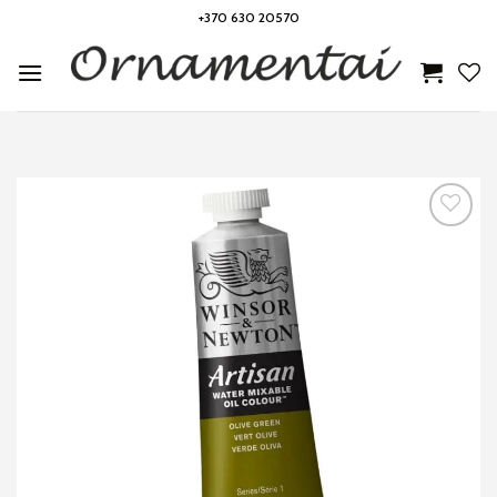
Skip
+370 630 20570
to
content
Noriu!