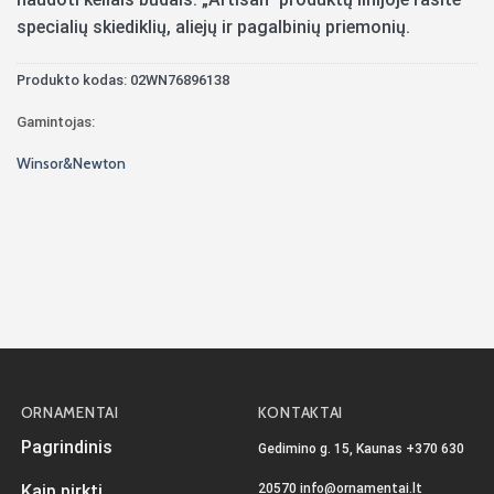
specialių skiediklių, aliejų ir pagalbinių priemonių.
Produkto kodas:
02WN76896138
Gamintojas:
Winsor&Newton
ORNAMENTAI
KONTAKTAI
Pagrindinis
Gedimino g. 15, Kaunas
+370 630
20570
info@ornamentai.lt
Kaip pirkti