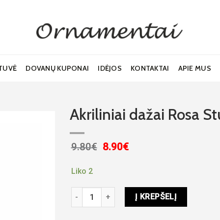
TUVĖ
DOVANŲ KUPONAI
IDĖJOS
KONTAKTAI
APIE MUS
Akriliniai dažai Rosa 
Original
Current
9.80
€
8.90
€
price
price
Noriu!
was:
is:
Liko 2
9.80€.
8.90€.
produkto kiekis: Akriliniai dažai Rosa Studi
Į KREPŠELĮ