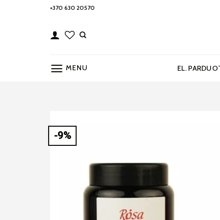
Skip
+370 630 20570
to
content
MENU
EL. PARDUO
-9%