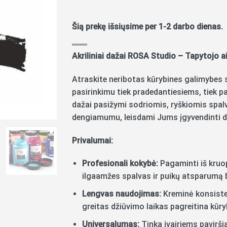
Šią prekę išsiųsime per 1-2 darbo dienas.
Akriliniai dažai ROSA Studio – Tapytojo a
Atraskite neribotas kūrybines galimybes
pasirinkimu tiek pradedantiesiems, tiek 
dažai pasižymi sodriomis, ryškiomis spalv
dengiamumu, leisdami Jums įgyvendinti dr
Privalumai:
Profesionali kokybė:
Pagaminti iš kruop
ilgaamžes spalvas ir puikų atsparumą 
Lengvas naudojimas:
Kreminė konsistenc
greitas džiūvimo laikas pagreitina kūr
Universalumas:
Tinka įvairiems pavirši