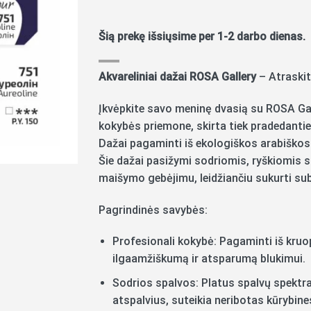
Šią prekę išsiųsime per 1-2 darbo dienas.
Akvareliniai dažai ROSA Gallery
– Atraskit
Įkvėpkite savo meninę dvasią su ROSA Gall
kokybės priemone, skirta tiek pradedanti
Dažai pagaminti iš ekologiškos arabiškos
Šie dažai pasižymi sodriomis, ryškiomis sp
maišymo gebėjimu, leidžiančiu sukurti sub
Pagrindinės savybės:
Profesionali kokybė: Pagaminti iš kruop
ilgaamžiškumą ir atsparumą blukimui.
Sodrios spalvos: Platus spalvų spektras,
atspalvius, suteikia neribotas kūrybin