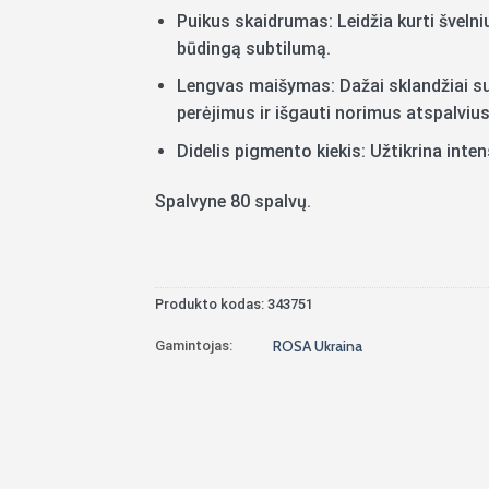
Puikus skaidrumas: Leidžia kurti švelni
būdingą subtilumą.
Lengvas maišymas: Dažai sklandžiai sus
perėjimus ir išgauti norimus atspalvius
Didelis pigmento kiekis: Užtikrina inte
Spalvyne 80 spalvų.
Produkto kodas:
343751
Gamintojas:
ROSA Ukraina