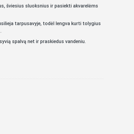
us, šviesius sluoksnius ir pasiekti akvarelėms
ilieja tarpusavyje, todėl lengva kurti tolygius
.
nsyvią spalvą net ir praskiedus vandeniu.