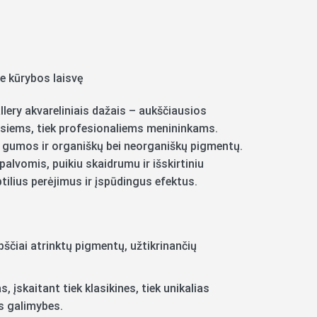
e kūrybos laisvę
ery akvareliniais dažais – aukščiausios
esiems, tiek profesionaliems menininkams.
 gumos ir organiškų bei neorganiškų pigmentų.
alvomis, puikiu skaidrumu ir išskirtiniu
tilius perėjimus ir įspūdingus efektus.
ščiai atrinktų pigmentų, užtikrinančių
 įskaitant tiek klasikines, tiek unikalias
es galimybes.