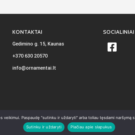
KONTAKTAI
SOCIALINIAI
Gedimino g. 15, Kaunas
+370 630 20570
info@ornamentai.lt
s veikimui. Paspaudę "sutinku ir uždaryti" arba toliau tęsdami naršymą 
Sutinku ir uždaryti
Plačiau apie slapukus
ta
iKiwi.lt
Visos teisės priklauso Ornamentai.lt © 2026
Privatumo p