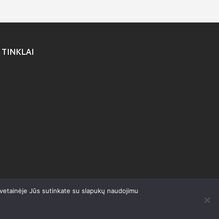
 TINKLAI
svetainėje Jūs sutinkate su slapukų naudojimu
olitika