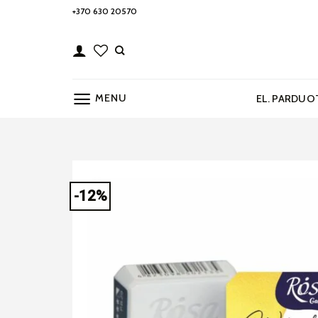
Skip
+370 630 20570
to
content
MENU
EL. PARDUO
-12%