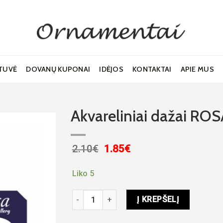
TUVĖ
DOVANŲ KUPONAI
IDĖJOS
KONTAKTAI
APIE MUS
Akvareliniai dažai ROS
Original
Current
2.10
€
1.85
€
price
price
Noriu!
was:
is:
Liko 5
2.10€.
1.85€.
produkto kiekis: Akvareliniai dažai ROSA Gal
Į KREPŠELĮ