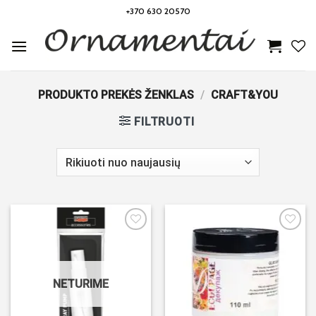
Skip
+370 630 20570
to
content
PRODUKTO PREKĖS ŽENKLAS
/
CRAFT&YOU
FILTRUOTI
Noriu!
Noriu!
NETURIME