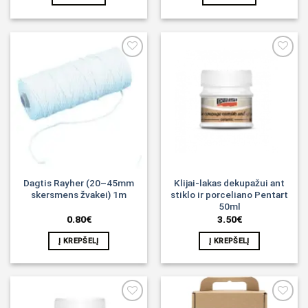
Noriu!
Noriu!
Dagtis Rayher (20–45mm
Klijai-lakas dekupažui ant
skersmens žvakei) 1m
stiklo ir porceliano Pentart
50ml
0.80
€
3.50
€
Į KREPŠELĮ
Į KREPŠELĮ