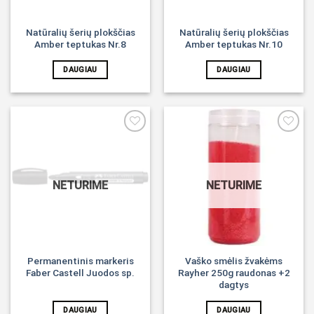
Natūralių šerių plokščias
Natūralių šerių plokščias
Amber teptukas Nr.8
Amber teptukas Nr.10
DAUGIAU
DAUGIAU
Noriu!
Noriu!
NETURIME
NETURIME
Permanentinis markeris
Vaško smėlis žvakėms
Faber Castell Juodos sp.
Rayher 250g raudonas +2
dagtys
DAUGIAU
DAUGIAU