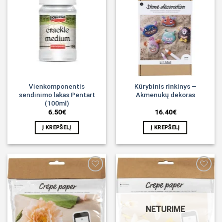
Noriu!
Noriu!
Vienkomponentis
Kūrybinis rinkinys –
sendinimo lakas Pentart
Akmenukų dekoras
(100ml)
6.50
€
16.40
€
Į KREPŠELĮ
Į KREPŠELĮ
Noriu!
Noriu!
NETURIME