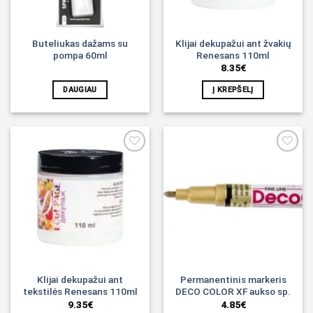
Buteliukas dažams su
Klijai dekupažui ant žvakių
pompa 60ml
Renesans 110ml
8.35
€
DAUGIAU
Į KREPŠELĮ
Noriu!
Noriu!
Klijai dekupažui ant
Permanentinis markeris
tekstilės Renesans 110ml
DECO COLOR XF aukso sp.
9.35
€
4.85
€