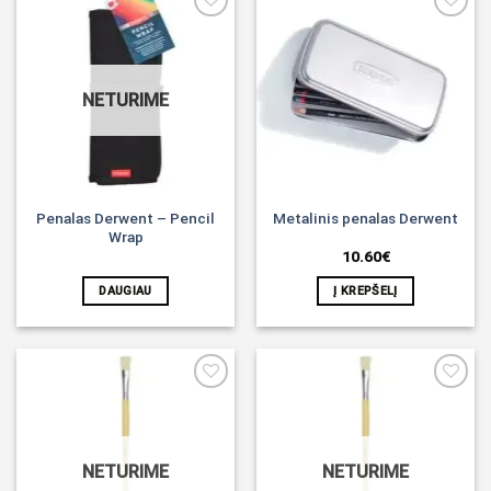
Noriu!
Noriu!
NETURIME
Penalas Derwent – Pencil
Metalinis penalas Derwent
Wrap
10.60
€
DAUGIAU
Į KREPŠELĮ
Noriu!
Noriu!
NETURIME
NETURIME